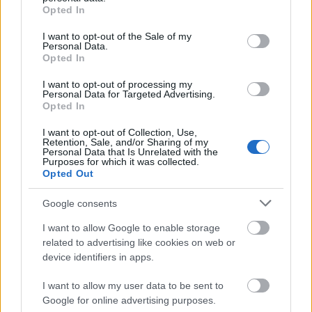
grant or deny consent to Google and its third-party tags to
Opted In
use your data for below specified purposes in below Google
consent section.
I want to opt-out of the Sale of my
Personal Data.
Opted In
I want to opt-out of processing my
Personal Data for Targeted Advertising.
Opted In
I want to opt-out of Collection, Use,
Retention, Sale, and/or Sharing of my
Personal Data that Is Unrelated with the
Purposes for which it was collected.
Opted Out
"Csupros" Mária-szobor
Google consents
Reiman Zoltán
•
2017. július 15.
0
I want to allow Google to enable storage
related to advertising like cookies on web or
Az "Immaculata", azaz Szeplőtelen Boldogasszony-
device identifiers in apps.
oszlopot 1738-ban állították a pestis járvány - illetve,
hogy az elkerülte a várost - emlékére. Régen
I want to allow my user data to be sent to
vasrácsokkal volt körülvéve a szobor és ezekre a
Google for online advertising purposes.
rácsokra tették a fazekasok a portékáikat -