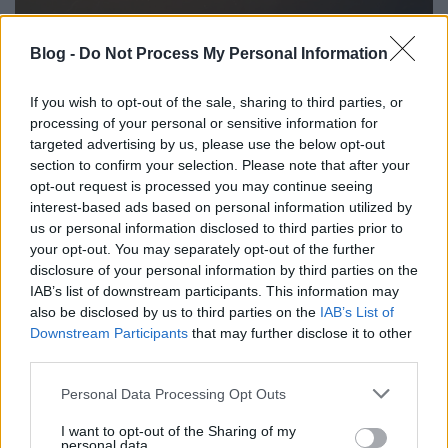
Blog -
Do Not Process My Personal Information
M@M-os kirándulás a Kakastemplom
If you wish to opt-out of the sale, sharing to third parties, or
tornyába (képek)
processing of your personal or sensitive information for
Reiman Zoltán
•
2017. július 16.
0
targeted advertising by us, please use the below opt-out
section to confirm your selection. Please note that after your
opt-out request is processed you may continue seeing
interest-based ads based on personal information utilized by
us or personal information disclosed to third parties prior to
M@M-os kirándulás a Kakastemplom
your opt-out. You may separately opt-out of the further
disclosure of your personal information by third parties on the
tornyába (video)
IAB’s list of downstream participants. This information may
also be disclosed by us to third parties on the
IAB’s List of
Reiman Zoltán
•
2017. július 16.
0
Downstream Participants
that may further disclose it to other
third parties.
https://www.facebook.com/zoltan.reiman/videos/161
Please note that this website/app uses one or more Google
Personal Data Processing Opt Outs
services and may gather and store information including but
not limited to your visit or usage behaviour. You may click to
I want to opt-out of the Sharing of my
personal data.