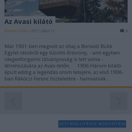
Az Avasi kilátó
Reiman Zoltán
•
2017. július 11.
0
Már 1901-ben megvolt az óhaj a Borsodi Bükk
Egylet részéről egy tűzoltó őrtorony, - ami egyben
idegenforgalmi látványosság is lett volna -
létrehozására az Avas-tetőn. 1906 Három kilátó
épült eddig a legendás orom tetejére, az első 1906-
ban Rákóczi Ferenc tiszteletére - hamvainak…
SÜTI BEÁLLÍTÁSOK MÓDOSÍTÁSA