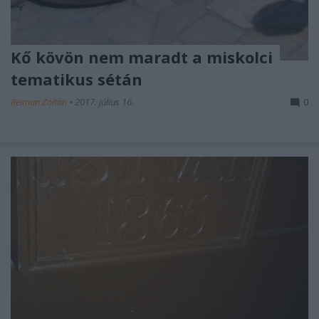
Kő kövön nem maradt a miskolci
tematikus sétán
Reiman Zoltán
•
2017. július 16.
0