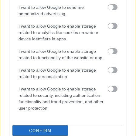
Mindszent község piaca volt ezen a helyen -, ezért
I want to allow Google to send me
lett…
personalized advertising.
I want to allow Google to enable storage
related to analytics like cookies on web or
device identifiers in apps.
I want to allow Google to enable storage
related to functionality of the website or app.
I want to allow Google to enable storage
related to personalization.
I want to allow Google to enable storage
related to security, including authentication
functionality and fraud prevention, and other
user protection.
Interjú Csorba Piroskával
Reiman Zoltán
•
2017. július 11.
0
CONFIRM