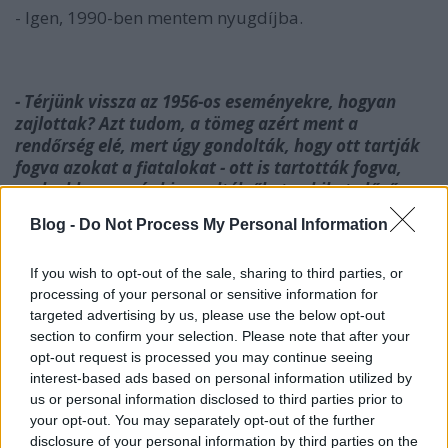
- Igen, 1990-ben mentem nyugdíjba.
- Térjünk vissza az 1956-os eseményekre, hogyan
zajlottak? Azt tudom, a tömeg azért ment a
rendőrség elé, mert úgy gondolták, hogy ott tartják
fogva azokat a fiatalokat - ott is tartották fogva,
csak akkorra már kiengedték őket - akiket előző nap
fogtak el, miközben Pestre igyekeztek.
Blog -
Do Not Process My Personal Information
- Igen, de ne szaladjunk ennyire előre, nézzük az
előzményeket. Mikor Miskolcra kerültem, nem volt
If you wish to opt-out of the sale, sharing to third parties, or
processing of your personal or sensitive information for
sporttiszti hely, így Zombori Sándornak lettem a
targeted advertising by us, please use the below opt-out
segédtisztje, mivel előtte az elődöm tragikus
section to confirm your selection. Please note that after your
körülmények között elhunyt. Ennek előtte a
opt-out request is processed you may continue seeing
Honvédség személyzeti osztályáról sokat hívogattak
interest-based ads based on personal information utilized by
és nagyon letoltak azért, hogy én a Rákosinak
us or personal information disclosed to third parties prior to
írogattam levelet. Nyilvánvalóan valahogy eljutott
your opt-out. You may separately opt-out of the further
hozzájuk a híre, mivel engem felső parancsra
disclosure of your personal information by third parties on the