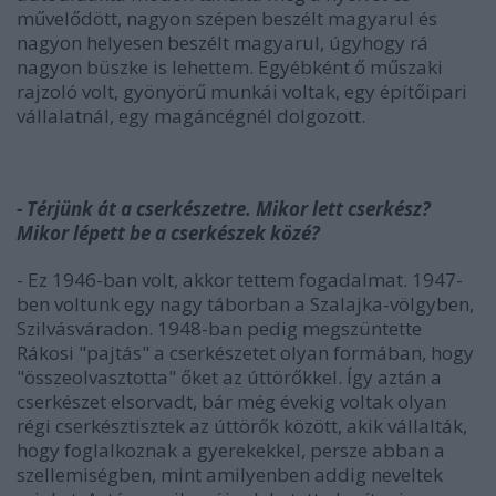
művelődött, nagyon szépen beszélt magyarul és
nagyon helyesen beszélt magyarul, úgyhogy rá
nagyon büszke is lehettem. Egyébként ő műszaki
rajzoló volt, gyönyörű munkái voltak, egy építőipari
vállalatnál, egy magáncégnél dolgozott.
- Térjünk át a cserkészetre. Mikor lett cserkész?
Mikor lépett be a cserkészek közé?
- Ez 1946-ban volt, akkor tettem fogadalmat. 1947-
ben voltunk egy nagy táborban a Szalajka-völgyben,
Szilvásváradon. 1948-ban pedig megszüntette
Rákosi "pajtás" a cserkészetet olyan formában, hogy
"összeolvasztotta" őket az úttörőkkel. Így aztán a
cserkészet elsorvadt, bár még évekig voltak olyan
régi cserkésztisztek az úttörők között, akik vállalták,
hogy foglalkoznak a gyerekekkel, persze abban a
szellemiségben, mint amilyenben addig neveltek