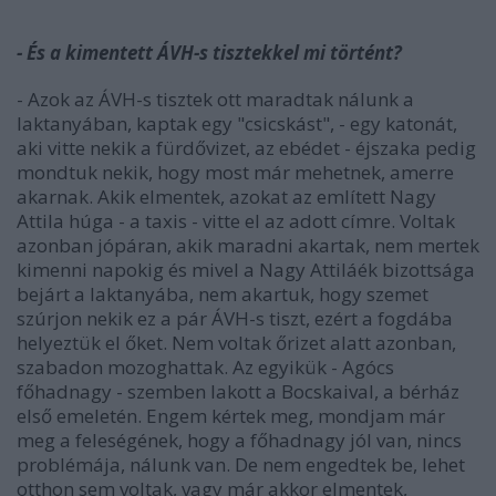
- És a kimentett ÁVH-s tisztekkel mi történt?
- Azok az ÁVH-s tisztek ott maradtak nálunk a
laktanyában, kaptak egy "csicskást", - egy katonát,
aki vitte nekik a fürdővizet, az ebédet - éjszaka pedig
mondtuk nekik, hogy most már mehetnek, amerre
akarnak. Akik elmentek, azokat az említett Nagy
Attila húga - a taxis - vitte el az adott címre. Voltak
azonban jópáran, akik maradni akartak, nem mertek
kimenni napokig és mivel a Nagy Attiláék bizottsága
bejárt a laktanyába, nem akartuk, hogy szemet
szúrjon nekik ez a pár ÁVH-s tiszt, ezért a fogdába
helyeztük el őket. Nem voltak őrizet alatt azonban,
szabadon mozoghattak. Az egyikük - Agócs
főhadnagy - szemben lakott a Bocskaival, a bérház
első emeletén. Engem kértek meg, mondjam már
meg a feleségének, hogy a főhadnagy jól van, nincs
problémája, nálunk van. De nem engedtek be, lehet
otthon sem voltak, vagy már akkor elmentek,