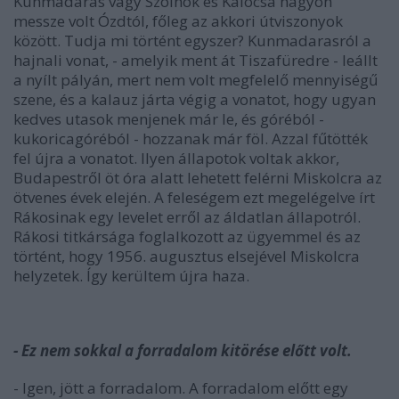
Kunmadaras vagy Szolnok és Kalocsa nagyon
messze volt Ózdtól, főleg az akkori útviszonyok
között. Tudja mi történt egyszer? Kunmadarasról a
hajnali vonat, - amelyik ment át Tiszafüredre - leállt
a nyílt pályán, mert nem volt megfelelő mennyiségű
szene, és a kalauz járta végig a vonatot, hogy ugyan
kedves utasok menjenek már le, és góréból -
kukoricagóréból - hozzanak már föl. Azzal fűtötték
fel újra a vonatot. Ilyen állapotok voltak akkor,
Budapestről öt óra alatt lehetett felérni Miskolcra az
ötvenes évek elején. A feleségem ezt megelégelve írt
Rákosinak egy levelet erről az áldatlan állapotról.
Rákosi titkársága foglalkozott az ügyemmel és az
történt, hogy 1956. augusztus elsejével Miskolcra
helyzetek. Így kerültem újra haza.
- Ez nem sokkal a forradalom kitörése előtt volt.
- Igen, jött a forradalom. A forradalom előtt egy