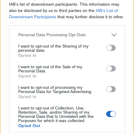
helyeztek Miskolcra. Mondták azt is, hogy nincs
IAB’s list of downstream participants. This information may
sporttiszti hely, én pedig mondtam, bármilyen
also be disclosed by us to third parties on the
IAB’s List of
beosztást elvállalok, ha itt maradhatok. Így kerültem
Downstream Participants
that may further disclose it to other
Zombori mellé, így lettem a segédtisztje, így
third parties.
kerültem úgymond "tűzközelbe". Volt neki egy
tolmácstisztje is, aki remekül tudott oroszul, és
Please note that this website/app uses one or more Google
Personal Data Processing Opt Outs
gyakorlatilag ez a "triumvirátus" mozgott a
services and may gather and store information including but
not limited to your visit or usage behaviour. You may click to
I want to opt-out of the Sharing of my
forradalmi napokban. Ezért tudok én sok olyan
personal data.
grant or deny consent to Google and its third-party tags to
dolgot, amit talán nem minden tiszt tudott a
Opted In
use your data for below specified purposes in below Google
miskolci viszonyokról és az események közvetlen
consent section.
hátteréről. Például azt, hogy Földvári Rudolffal, a
I want to opt-out of the Sale of my
Personal Data.
megyei pártbizottság első titkárával milyen szoros
Opted In
volt az együttműködés ezekben a napokban. Vagy
például a Nagy Attilával, a színésszel, aki ekkor a
I want to opt-out of processing my
Personal Data for Targeted Advertising.
megyei Munkástanács elnöke volt.
Opted In
I want to opt-out of Collection, Use,
Retention, Sale, and/or Sharing of my
Personal Data that Is Unrelated with the
Purposes for which it was collected.
Opted Out