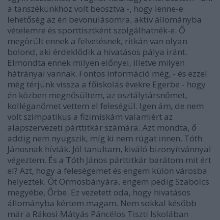
a tanszékünkhöz volt beosztva -, hogy lenne-e
lehetőség az én bevonulásomra, aktív állományba
vételemre és sporttisztként szolgálhatnék-e. Ő
megörült ennek a felvetésnek, ritkán van olyan
bolond, aki érdeklődik a hivatásos pálya iránt.
Elmondta ennek milyen előnyei, illetve milyen
hátrányai vannak. Fontos információ még, - és ezzel
még térjünk vissza a főiskolás évekre Egerbe - hogy
én közben megnősültem, az osztálytársnőmet,
kolléganőmet vettem el feleségül. Igen ám, de nem
volt szimpatikus a fizimiskám valamiért az
alapszervezeti párttitkár számára. Azt mondta, ő
addig nem nyugszik, míg ki nem rúgat innen. Tóth
Jánosnak hívták. Jól tanultam, kiváló bizonyítvánnyal
végeztem. És a Tóth János párttitkár barátom mit ért
el? Azt, hogy a feleségemet és engem külön városba
helyeztek. Őt Ormosbányára, engem pedig Szabolcs
megyébe, Őrbe. Ez vezetett oda, hogy hivatásos
állományba kértem magam. Nem sokkal később
már a Rákosi Mátyás Páncélos Tiszti Iskolában