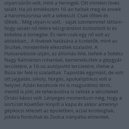
olyan sűrűn volt, mint a heringek. Ott minden lövés
talált. Ha jól emlékszem 16-an haltak meg és ennek
a háromszorosa volt a sebesült. Csak lőttek és
lőttek... Még olyan is volt, - saját szememmel láttam -
hogy valaki nő létére kézigránátot biztosított ki és
kidobta a tömegbe. És nem csak egy nő volt az
ablakban... A lövések hatására a tüntetők, mint az
őrültek, mindenfelé elkezdtek szaladni. A
Hatvanötösök útján, az állomás felé, befelé a Soltész
Nagy Kálmánon rohantak, bemenekültek a gépgyár
területére, a 16-os autójavító területére, illetve a
Búza tér felé is szaladtak. Taposták egymást, de volt
ott jajgatás, sikoly, hörgés, apokaliptikus volt a
helyzet. Aztán kezdtünk mi is magunkhoz térni,
mentő is jött, de teherautóra is rakták a sérülteket.
Óriási káosz volt. Lényeges momentum még, hogy a
sortüzet követően kinyílt a kapu és akkor amennyi
gépkocsi létezett az épületben, azzal kirobogtak,
jobbra fordultak és Zsolca irányába elmentek.