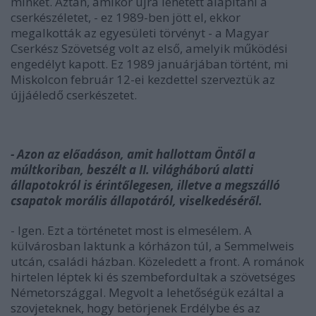
minket. Aztán, amikor újra lehetett alapítani a
cserkészéletet, - ez 1989-ben jött el, ekkor
megalkották az egyesületi törvényt - a Magyar
Cserkész Szövetség volt az első, amelyik működési
engedélyt kapott. Ez 1989 januárjában történt, mi
Miskolcon február 12-ei kezdettel szerveztük az
újjáéledő cserkészetet.
- Azon az előadáson, amit hallottam Öntől a
múltkoriban, beszélt a II. világháború alatti
állapotokról is érintőlegesen, illetve a megszálló
csapatok morális állapotáról, viselkedéséről.
- Igen. Ezt a történetet most is elmesélem. A
külvárosban laktunk a kórházon túl, a Semmelweis
utcán, családi házban. Közeledett a front. A románok
hirtelen léptek ki és szembefordultak a szövetséges
Németországgal. Megvolt a lehetőségük ezáltal a
szovjeteknek, hogy betörjenek Erdélybe és az