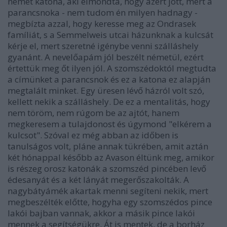
német katona, aki elmondta, hogy azért jött, mert a
parancsnoka - nem tudom én milyen hadnagy -
megbízta azzal, hogy keresse meg az Ondrasek
famíliát, s a Semmelweis utcai házunknak a kulcsát
kérje el, mert szeretné igénybe venni szálláshely
gyanánt. A nevelőapám jól beszélt németül, ezért
értettük meg őt ilyen jól. A szomszédoktól megtudta
a címünket a parancsnok és ez a katona ez alapján
megtalált minket. Egy üresen lévő házról volt szó,
kellett nekik a szálláshely. De ez a mentalitás, hogy
nem töröm, nem rúgom be az ajtót, hanem
megkeresem a tulajdonost és úgymond "elkérem a
kulcsot". Szóval ez még abban az időben is
tanulságos volt, pláne annak tükrében, amit aztán
két hónappal később az Avason éltünk meg, amikor
is részeg orosz katonák a szomszéd pincében levő
édesanyát és a két lányát megerőszakolták. A
nagybátyámék akartak menni segíteni nekik, mert
megbeszélték előtte, hogyha egy szomszédos pince
lakói bajban vannak, akkor a másik pince lakói
mennek a segítségükre. Át is mentek, de a borház