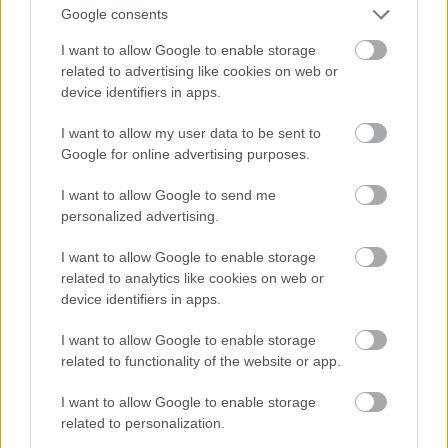
Google consents
I want to allow Google to enable storage
related to advertising like cookies on web or
device identifiers in apps.
I want to allow my user data to be sent to
Google for online advertising purposes.
I want to allow Google to send me
personalized advertising.
fotó: minap.hu
I want to allow Google to enable storage
related to analytics like cookies on web or
device identifiers in apps.
- Azt lehetségesnek tartja, hogy őt - Nagy Attilát - a
I want to allow Google to enable storage
forradalom után valamilyen szinten sikerült
related to functionality of the website or app.
beszervezni? Mert nagyon hamar visszatérhetett a
színészi pályára és a forradalomban betöltött
I want to allow Google to enable storage
szerepéhez képest nem is hurcolták meg annyira,
related to personalization.
mint a társait.