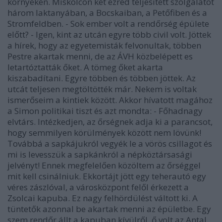
környékén. Miskolcon két ezred teljesített szolgálatot
három laktanyában, a Bocskaiban, a Petőfiben és a
Stromfeldben. - Sok ember volt a rendőrség épülete
előtt? - Igen, kint az utcán egyre több civil volt. Jöttek
a hírek, hogy az egyetemisták felvonultak, többen
Pestre akartak menni, de az ÁVH közbelépett es
letartóztatták őket. A tömeg őket akarta
kiszabadítani. Egyre többen és többen jöttek. Az
utcát teljesen megtöltötték már. Nekem is voltak
ismerőseim a kintiek között. Akkor hívatott magához
a Simon politikai tiszt és azt mondta: - Főhadnagy
elvtárs. Intézkedjen, az őrségnek adja ki a parancsot,
hogy semmilyen körülmények között nem lövünk!
Továbbá a sapkájukról vegyék le a vörös csillagot és
mi is levesszük a sapkánkról a népköztársasági
jelvényt! Ennek megfelelően közöltem az őrséggel
mit kell csinálniuk. Ekkortájt jött egy teherautó egy
véres zászlóval, a városközpont felől érkezett a
Zsolcai kapuba. Ez nagy felhördülést váltott ki. A
tüntetők azonnal be akartak menni az épületbe. Egy
szem rendőr állt a kapuban kívülről, ő volt az Antal