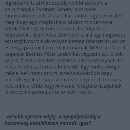
légvédelmi tüzérhadosztály volt Miskolcon, a
parancsnoka Zombori Sándor alezredes
munkáskáder volt. A tiszti kart akkor úgy szervezték
meg, hogy egy megbízható kádert mindenhová
tettek, őket egy három hónapos tanfolyamon
képezték ki. Ilyen volt a Zombori is, aki egy nagyon jó
esztergályos volt, de milyen katona lehetett az, aki az
esztergapad mellől ment katonának. Mellette ott volt
Legenyei Bodnár Péter Ludovikát végzett tiszt, ő volt
az ész, ő volt a szellemi vezetője a hadosztálynak. Ez
volt a felállás a forradalom előtt. Egy fontos dolgot
még el kell mondanom, amelynek később nagy
jelentősége lesz majd. A mi tiszti egyenruhánk más
volt, mint a többi fegyvernemé. A légierő tisztjeinek
is kék volt a parolijuk és az ÁVH-nak is.
- Később egészen végig, a nyugdíjazásáig a
katonaság kötelékében maradt, igaz?