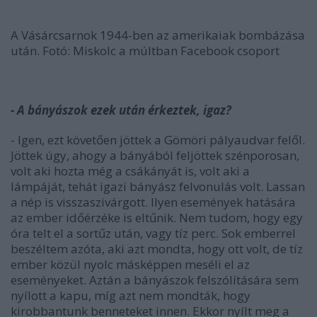
A Vásárcsarnok 1944-ben az amerikaiak bombázása
után. Fotó: Miskolc a múltban Facebook csoport
- A bányászok ezek után érkeztek, igaz?
- Igen, ezt követően jöttek a Gömöri pályaudvar felől.
Jöttek úgy, ahogy a bányából feljöttek szénporosan,
volt aki hozta még a csákányát is, volt aki a
lámpáját, tehát igazi bányász felvonulás volt. Lassan
a nép is visszaszivárgott. Ilyen események hatására
az ember időérzéke is eltűnik. Nem tudom, hogy egy
óra telt el a sortűz után, vagy tíz perc. Sok emberrel
beszéltem azóta, aki azt mondta, hogy ott volt, de tíz
ember közül nyolc másképpen meséli el az
eseményeket. Aztán a bányászok felszólítására sem
nyílott a kapu, míg azt nem mondták, hogy
kirobbantunk benneteket innen. Ekkor nyílt meg a