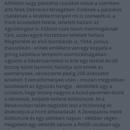
Alföldön nagy páncélos csatákat vívtak a szemben
álló felek Debrecen térségében. Ezeknek a páncélos
csatáknak a következményeit mi is szenvedtük, a
front közeledett felénk, lehetett hallani az
ágyúdörgést is. Először csak távoli mormogásnak
tűnt, aztán egyre tisztábban lehetett hallani.
Megtörtént az első bombázás is, 1944. június
másodikán - ennek emlékére van egy kopjafa a
görög katolikus templom szomszédságában -
ugyanis a Vásárcsarnokot is érte egy találat és ott
bizony közel harminc halottja volt ennek az
eseménynek, városszerte pedig 206 áldozatot
követelt. Ezen előzmények után - miután mégjobban
közeledett az ágyúzás hangja - döntöttek úgy a
szüleim, hogy bizony nagyon a külső peremén élünk
a városnak, beljebb kellene költöznünk. Itt a
Belvárosban talán nagyobb lesz a biztonság és
átvészeljük a front áthaladását. A Zenepalota mellé
költöztünk és egy októberi napon - október végén -
megjelent egy délelőtt nálunk a Petőfi utcában egy