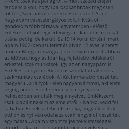
- Nem, csak az apai ágról. A múlt század elején
tendencia volt, hogy iparosokat hívtak meg cseh
földről, Sziléziából és szerte Európából. Az én
nagyapám vasesztergályos volt. Hívták őt, -
gondolom több társával egyetemben - először
Fülekre - ott volt egy edénygyár - kapott is munkát,
utána pedig ide került. Ez 1914 körül történt, mert
apám 1902-ben született és olyan 12 éves lehetett
amikor Magyarországra jöttek. Gyakori volt abban
az időben, hogy az iparilag fejlettebb vidékekről
érkeztek szakmunkások, így az én nagyapám is.
Érdekes, annyira nehezen asszimilálódtak ezek a
szakmunkás családok. A fiúk hamarabb beszéltek
magyarul, a lányok - élén nagyanyámmal, aki élete
végéig nem beszélte rendesen a nyelvünket -
nehezebben tanulták meg a nyelvet. Emlékszem,
csak kiabált nekem az emeletről: - Ivanko, vedd fel
kabátku! Ennek az lehetett az oka, hogy ők voltak
otthon és nyilván odahaza csak lengyelül beszéltek
egymással. Apám viszont teljes tökéletességgel,
autodidakta módon tanulta meg a nyelvet és