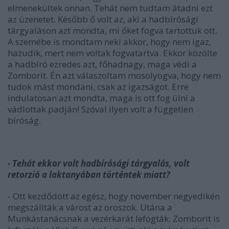
elmenekültek onnan. Tehát nem tudtam átadni ezt
az üzenetet. Később ő volt az, aki a hadbírósági
tárgyaláson azt mondta, mi őket fogva tartottuk ott.
A szemébe is mondtam neki akkor, hogy nem igaz,
hazudik, mert nem voltak fogvatartva. Ekkor közölte
a hadbíró ezredes azt, főhadnagy, maga védi a
Zomborit. Én azt válaszoltam mosolyogva, hogy nem
tudok mást mondani, csak az igazságot. Erre
indulatosan azt mondta, maga is ott fog ülni a
vádlottak padján! Szóval ilyen volt a független
bíróság.
- Tehát ekkor volt hadbírósági tárgyalás, volt
retorzió a laktanyában történtek miatt?
- Ott kezdődött az egész, hogy november negyedikén
megszállták a várost az oroszok. Utána a
Munkástanácsnak a vezérkarát lefogták. Zomborit is