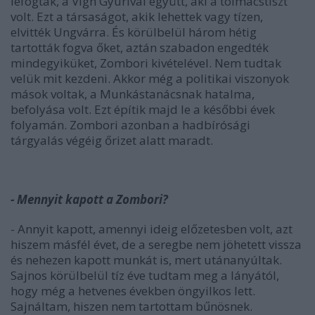
lefogták, a Vígh Gyurival együtt, aki a tolmácstiszt
volt. Ezt a társaságot, akik lehettek vagy tízen,
elvitték Ungvárra. És körülbelül három hétig
tartották fogva őket, aztán szabadon engedték
mindegyiküket, Zombori kivételével. Nem tudtak
velük mit kezdeni. Akkor még a politikai viszonyok
mások voltak, a Munkástanácsnak hatalma,
befolyása volt. Ezt építik majd le a későbbi évek
folyamán. Zombori azonban a hadbírósági
tárgyalás végéig őrizet alatt maradt.
- Mennyit kapott a Zombori?
- Annyit kapott, amennyi ideig előzetesben volt, azt
hiszem másfél évet, de a seregbe nem jöhetett vissza
és nehezen kapott munkát is, mert utánanyúltak.
Sajnos körülbelül tíz éve tudtam meg a lányától,
hogy még a hetvenes években öngyilkos lett.
Sajnáltam, hiszen nem tartottam bűnösnek.