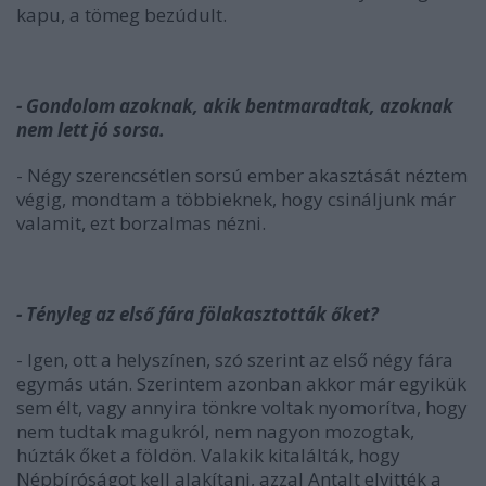
kapu, a tömeg bezúdult.
- Gondolom azoknak, akik bentmaradtak, azoknak
nem lett jó sorsa.
- Négy szerencsétlen sorsú ember akasztását néztem
végig, mondtam a többieknek, hogy csináljunk már
valamit, ezt borzalmas nézni.
- Tényleg az első fára fölakasztották őket?
- Igen, ott a helyszínen, szó szerint az első négy fára
egymás után. Szerintem azonban akkor már egyikük
sem élt, vagy annyira tönkre voltak nyomorítva, hogy
nem tudtak magukról, nem nagyon mozogtak,
húzták őket a földön. Valakik kitalálták, hogy
Népbíróságot kell alakítani, azzal Antalt elvitték a