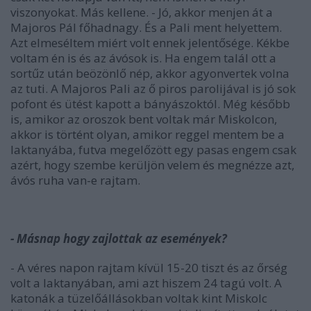
viszonyokat. Más kellene. - Jó, akkor menjen át a
Majoros Pál főhadnagy. És a Pali ment helyettem.
Azt elmeséltem miért volt ennek jelentősége. Kékbe
voltam én is és az ávósok is. Ha engem talál ott a
sortűz után beözönlő nép, akkor agyonvertek volna
az tuti. A Majoros Pali az ő piros parolijával is jó sok
pofont és ütést kapott a bányászoktól. Még később
is, amikor az oroszok bent voltak már Miskolcon,
akkor is történt olyan, amikor reggel mentem be a
laktanyába, futva megelőzött egy pasas engem csak
azért, hogy szembe kerüljön velem és megnézze azt,
ávós ruha van-e rajtam.
- Másnap hogy zajlottak az események?
- A véres napon rajtam kívül 15-20 tiszt és az őrség
volt a laktanyában, ami azt hiszem 24 tagú volt. A
katonák a tüzelőállásokban voltak kint Miskolc