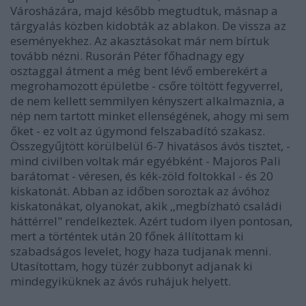
Városházára, majd később megtudtuk, másnap a
tárgyalás közben kidobták az ablakon. De vissza az
eseményekhez. Az akasztásokat már nem bírtuk
tovább nézni. Rusorán Péter főhadnagy egy
osztaggal átment a még bent lévő emberekért a
megrohamozott épületbe - csőre töltött fegyverrel,
de nem kellett semmilyen kényszert alkalmaznia, a
nép nem tartott minket ellenségének, ahogy mi sem
őket - ez volt az úgymond felszabadító szakasz.
Összegyűjtött körülbelül 6-7 hivatásos ávós tisztet, -
mind civilben voltak már egyébként - Majoros Pali
barátomat - véresen, és kék-zöld foltokkal - és 20
kiskatonát. Abban az időben soroztak az ávóhoz
kiskatonákat, olyanokat, akik ,,megbízható családi
háttérrel" rendelkeztek. Azért tudom ilyen pontosan,
mert a történtek után 20 főnek állítottam ki
szabadságos levelet, hogy haza tudjanak menni.
Utasítottam, hogy tüzér zubbonyt adjanak ki
mindegyiküknek az ávós ruhájuk helyett.