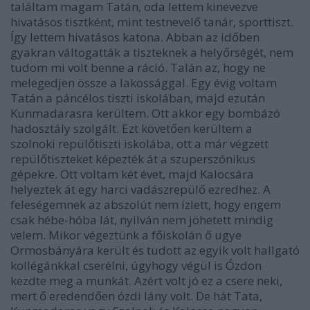
találtam magam Tatán, oda lettem kinevezve
hivatásos tisztként, mint testnevelő tanár, sporttiszt.
Így lettem hivatásos katona. Abban az időben
gyakran váltogatták a tiszteknek a helyőrségét, nem
tudom mi volt benne a ráció. Talán az, hogy ne
melegedjen össze a lakossággal. Egy évig voltam
Tatán a páncélos tiszti iskolában, majd ezután
Kunmadarasra kerültem. Ott akkor egy bombázó
hadosztály szolgált. Ezt követően kerültem a
szolnoki repülőtiszti iskolába, ott a már végzett
repülőtiszteket képezték át a szuperszónikus
gépekre. Ott voltam két évet, majd Kalocsára
helyeztek át egy harci vadászrepülő ezredhez. A
feleségemnek az abszolút nem ízlett, hogy engem
csak hébe-hóba lát, nyilván nem jöhetett mindig
velem. Mikor végeztünk a főiskolán ő ugye
Ormosbányára került és tudott az egyik volt hallgató
kollégánkkal cserélni, úgyhogy végül is Ózdon
kezdte meg a munkát. Azért volt jó ez a csere neki,
mert ő eredendően ózdi lány volt. De hát Tata,