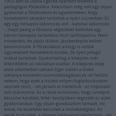
1950-ben és utána Egerbe nyertem felvételt a
pedagógiai főiskolára. Akkoriban még volt egy olyan
gyakorlat a főiskolákon és egyetemeken, hogy
honvédelmi oktatást tartottak a nyári szünetben. Ez
egy egy hónapos táborozás volt - katonai táborozás
-, majd pedig a főiskola végeztével behívtak egy
három hónapos tartalékos tiszti tanfolyamra. Nem
mindenkit, de jópár diákot. Jászberénybe kellett
bevonulnunk. A főiskolákon amúgy is voltak
úgynevezett honvédelmi tisztek, ők ilyen jellegű
órákat tartottak. Gyakorlatilag a kiképzés már
elkezdődött az iskolában ezáltal. A kiképzés ideje
alatt albérletben laktam Eger szélén a Dobó
laktanya közvetlen szomszédságában és ott feltűnt
nekem, hogy ezek a tisztek milyen foglalkozásokon
vesznek részt, - ott jártam el mellettük - ez imponáló
volt számomra. Az a része különösen, hogy ünnepre
készülve karddal, fehér kesztyűben végezték az alaki
gyakorlatokat. Egy olyan gondolatom támadt, mi
lenne, ha közelebb kerülnék a Honvédséghez. Az
egyik tisztünket, a Vágner hadnagyot kérdeztem - aki