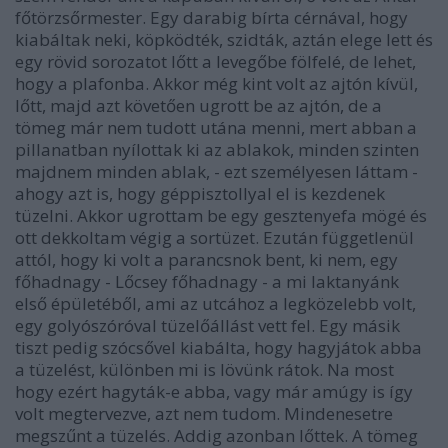
főtörzsőrmester. Egy darabig bírta cérnával, hogy
kiabáltak neki, köpködték, szidták, aztán elege lett és
egy rövid sorozatot lőtt a levegőbe fölfelé, de lehet,
hogy a plafonba. Akkor még kint volt az ajtón kívül,
lőtt, majd azt követően ugrott be az ajtón, de a
tömeg már nem tudott utána menni, mert abban a
pillanatban nyílottak ki az ablakok, minden szinten
majdnem minden ablak, - ezt személyesen láttam -
ahogy azt is, hogy géppisztollyal el is kezdenek
tüzelni. Akkor ugrottam be egy gesztenyefa mögé és
ott dekkoltam végig a sortüzet. Ezután függetlenül
attól, hogy ki volt a parancsnok bent, ki nem, egy
főhadnagy - Lőcsey főhadnagy - a mi laktanyánk
első épületéből, ami az utcához a legközelebb volt,
egy golyószóróval tüzelőállást vett fel. Egy másik
tiszt pedig szócsővel kiabálta, hogy hagyjátok abba
a tüzelést, különben mi is lövünk rátok. Na most
hogy ezért hagyták-e abba, vagy már amúgy is így
volt megtervezve, azt nem tudom. Mindenesetre
megszűnt a tüzelés. Addig azonban lőttek. A tömeg