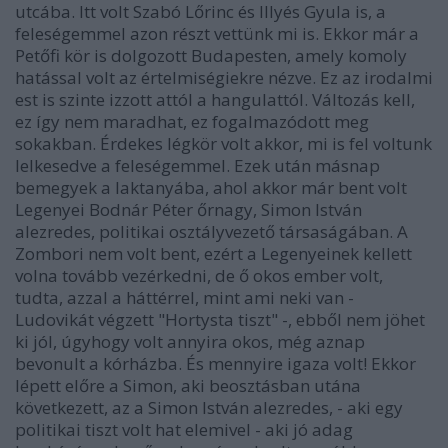
utcába. Itt volt Szabó Lőrinc és Illyés Gyula is, a
feleségemmel azon részt vettünk mi is. Ekkor már a
Petőfi kör is dolgozott Budapesten, amely komoly
hatással volt az értelmiségiekre nézve. Ez az irodalmi
est is szinte izzott attól a hangulattól. Változás kell,
ez így nem maradhat, ez fogalmazódott meg
sokakban. Érdekes légkör volt akkor, mi is fel voltunk
lelkesedve a feleségemmel. Ezek után másnap
bemegyek a laktanyába, ahol akkor már bent volt
Legenyei Bodnár Péter őrnagy, Simon István
alezredes, politikai osztályvezető társaságában. A
Zombori nem volt bent, ezért a Legenyeinek kellett
volna tovább vezérkedni, de ő okos ember volt,
tudta, azzal a háttérrel, mint ami neki van -
Ludovikát végzett "Hortysta tiszt" -, ebből nem jöhet
ki jól, úgyhogy volt annyira okos, még aznap
bevonult a kórházba. És mennyire igaza volt! Ekkor
lépett előre a Simon, aki beosztásban utána
következett, az a Simon István alezredes, - aki egy
politikai tiszt volt hat elemivel - aki jó adag