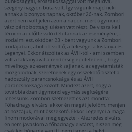
bunkósággal, erőszakossággal volt megáldva,
szegény nagyon buta volt. Így vágunk majd neki
annak a bizonyos napnak, október 26-nak. Zombori
azért nem volt jelen azon a napon, mert úgymond
vész pártbizottsági ülésen vett részt. De vissza kell
térnem az előtte való délutánnak az eseményére, -
irodalmi est, október 23 - bent vagyunk a Zombori
irodájában, ahol ott volt ő, a felesége, a kislánya és
Legenyei. Ekkor átszóltak az ÁVH-tól - ami szemben
volt a laktanyával a rendőrség épületében -, hogy
mivelhogy az események zajlanak, az egyetemisták
mozgolódnak, szeretnének egy összekötő tisztet a
hadosztály parancsnoksága és az ÁVH
parancsnoksága között. Mindezt azért, hogy a
továbbiakban úgymond egymás segítségére
lehessünk. Zombori szétnézett és azt mondta: -
Főhadnagy elvtárs, akkor én magát jelölöm, menjen
át hozzájuk, mint összekötő. Ekkor Legenyei a maga
finom modorával megjegyezte: - Alezredes elvtárs,
én nem javaslom a főhadnagy elvtárst, hiszen még
csak két hónapja van itt, nem ismeri a helyi