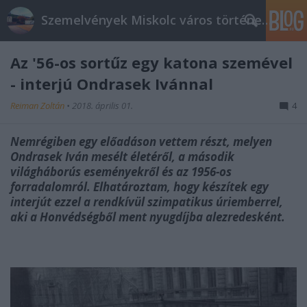
Szemelvények Miskolc város történelméből
Az '56-os sortűz egy katona szemével
- interjú Ondrasek Ivánnal
Reiman Zoltán
•
2018. április 01.
4
Nemrégiben egy előadáson vettem részt, melyen
Ondrasek Iván mesélt életéről, a második
világháborús eseményekről és az 1956-os
forradalomról. Elhatároztam, hogy készítek egy
interjút ezzel a rendkívül szimpatikus úriemberrel,
aki a Honvédségből ment nyugdíjba alezredesként.