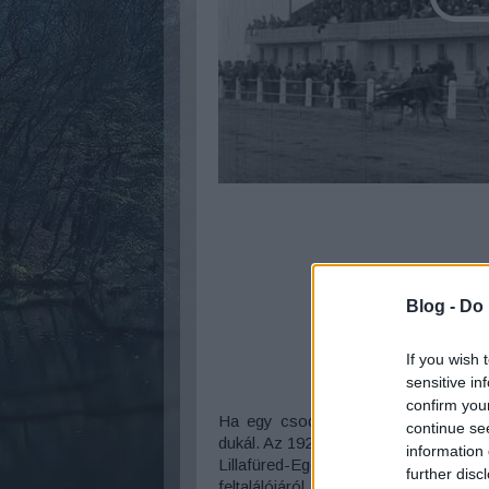
Blog -
Do 
If you wish 
sensitive in
confirm you
Ha egy csodálatos palota épül Lill
continue se
dukál. Az 1927 novemberében készült 
information 
Lillafüred-Eger útvonalat egy ameri
further disc
feltalálójáról, John Loudon McAdamró