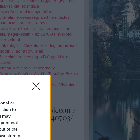
r Péter az elfeledett magyar végvári hős
nár-szikla legendája
jtélyes Seuso-kincs nyomában
örténelmi érdekesség, amit nem biztos,
tudtál Miskolcról - 4. rész
 és két óra között a halál és pusztulás
la megérkezett" - az 1878-as miskolci
z borzalmai
k földjén - Miskolc elleni légitámadások
odik világháború alatt
örténelmi érdekesség a Diósgyőri vár
netéből
 Annók a miskolci boszorkány
feledett szépségkirálynő - Tasnády Fekete
 története
olog, amely különlegessé teszi Miskolcot
skolci kocsonya legendája
sonal or
s://www.facebook.com/
ection to
ups/1483451408340703/
ou may
 personal
out of the
 downstream