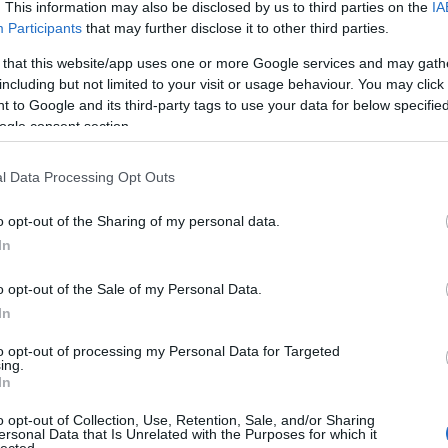
. This information may also be disclosed by us to third parties on the
IA
lotaszálló helyén.
Participants
that may further disclose it to other third parties.
dám út építése Miskolc-Lillafüred és Eger között.
 that this website/app uses one or more Google services and may gath
including but not limited to your visit or usage behaviour. You may click 
 to Google and its third-party tags to use your data for below specifi
ogle consent section.
l Data Processing Opt Outs
o opt-out of the Sharing of my personal data.
In
o opt-out of the Sale of my Personal Data.
In
to opt-out of processing my Personal Data for Targeted
ing.
In
o opt-out of Collection, Use, Retention, Sale, and/or Sharing
ersonal Data that Is Unrelated with the Purposes for which it
lected.