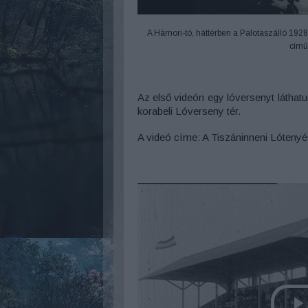
A Hámori-tó, háttérben a Palotaszálló 1928
című
Az első videón egy lóversenyt láthatu
korabeli Lóverseny tér.
A videó címe: A Tiszáninneni Lótenyé