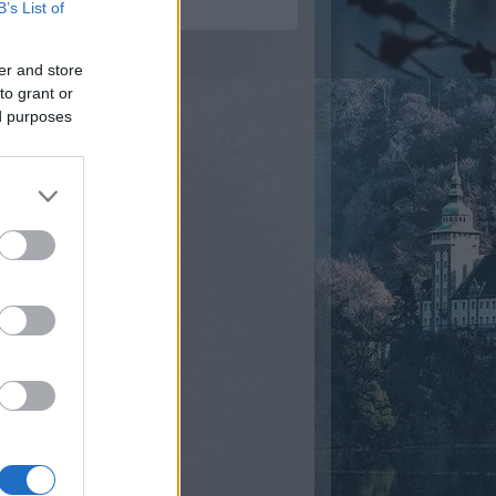
B’s List of
er and store
to grant or
ed purposes