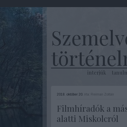
Szemelv
történe
interjúk
tanul
2018. október 20.
írta:
Reiman Zoltán
Filmhíradók a máso
alatti Miskolcról