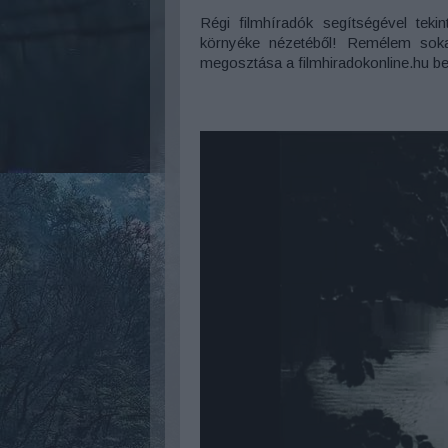
Régi filmhíradók segítségével tek
környéke nézetéből! Remélem soka
megosztása a filmhiradokonline.hu be