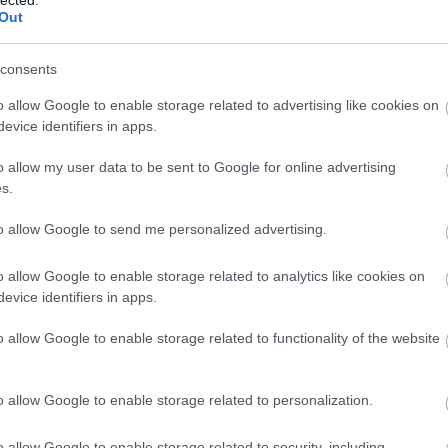
Out
consents
o allow Google to enable storage related to advertising like cookies on
evice identifiers in apps.
≡
o allow my user data to be sent to Google for online advertising
s.
to allow Google to send me personalized advertising.
o allow Google to enable storage related to analytics like cookies on
második ezen a néven városunkban, ugyanis 1851-ben
evice identifiers in apps.
vendégeskedett a Három Rózsa Szállóban. 1928
sen készen lévő Palotaszállóban és környezetében
o allow Google to enable storage related to functionality of the website
a Hámori-tó és a kisvasút is. Albrecht főherceget
llyá szerette volna koronázni a második világháború
o allow Google to enable storage related to personalization.
átogatása Lillafüreden.
o allow Google to enable storage related to security, including