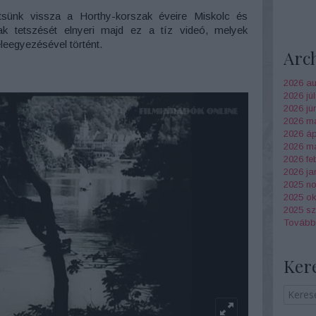
intsünk vissza a Horthy-korszak éveire Miskolc és
k tetszését elnyeri majd ez a tíz videó, melyek
leegyezésével történt.
Arc
2026 au
2026 júl
2026 jú
2026 m
2026 ápr
2026 má
2026 fe
2026 ja
2025 n
2025 ok
2025 s
Tovább
Ker