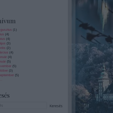
hívum
gusztus
(
1
)
ius
(
4
)
nius
(
4
)
ájus
(
3
)
ilis
(
2
)
rcius
(
4
)
bruár
(
4
)
nuár
(
5
)
ovember
(
5
)
tóber
(
3
)
zeptember
(
5
)
...
esés