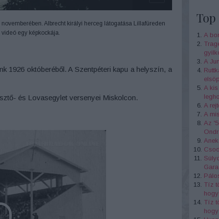
Top 
 novemberében. Albrecht királyi herceg látogatása Lillafüreden
 videó egy képkockája.
A bo
Tragé
gyil
A Jun
nk 1926 októberéből. A Szentpéteri kapu a helyszín, a
Ruttk
elsöp
A ki
legh
sztő- és Lovasegylet versenyei Miskolcon.
A rej
A mis
Az '5
Ondr
Anekd
Csod
Súlyo
Gara
Pálos
Tíz t
hogy 
Tíz t
hogy 