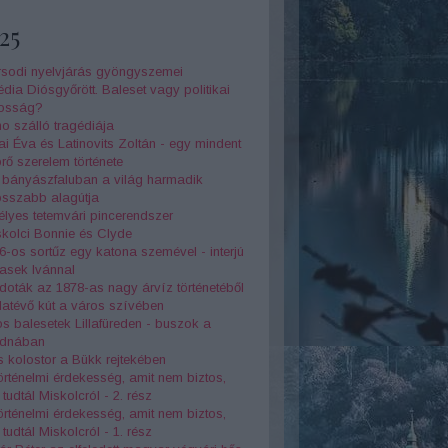
25
rsodi nyelvjárás gyöngyszemei
dia Diósgyőrött. Baleset vagy politikai
kosság?
o szálló tragédiája
ai Éva és Latinovits Zoltán - egy mindent
rő szerelem története
s bányászfaluban a világ harmadik
osszabb alagútja
télyes tetemvári pincerendszer
kolci Bonnie és Clyde
6-os sortűz egy katona szemével - interjú
asek Ivánnal
oták az 1878-as nagy árvíz történetéből
atévő kút a város szívében
s balesetek Lillafüreden - buszok a
dnában
 kolostor a Bükk rejtekében
örténelmi érdekesség, amit nem biztos,
tudtál Miskolcról - 2. rész
örténelmi érdekesség, amit nem biztos,
tudtál Miskolcról - 1. rész