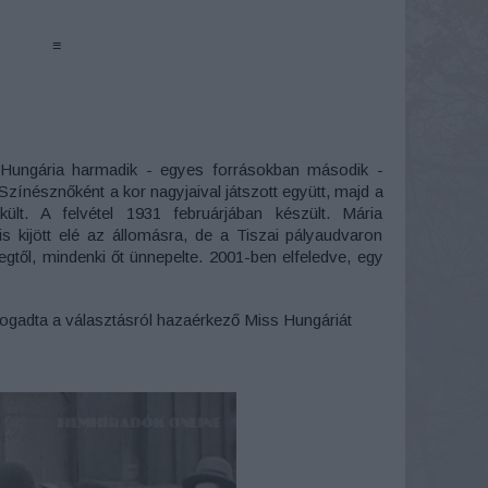
≡
Hungária harmadik - egyes forrásokban második -
zínésznőként a kor nagyjaival játszott együtt, majd a
lt. A felvétel 1931 februárjában készült. Mária
s kijött elé az állomásra, de a Tiszai pályaudvaron
től, mindenki őt ünnepelte. 2001-ben elfeledve, egy
fogadta a választásról hazaérkező Miss Hungáriát