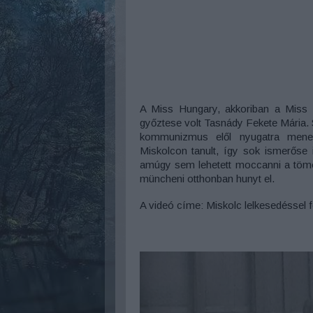
A Miss Hungary, akkoriban a Miss 
győztese volt Tasnády Fekete Mária. S
kommunizmus elől nyugatra menekü
Miskolcon tanult, így sok ismerőse i
amúgy sem lehetett moccanni a tömeg
müncheni otthonban hunyt el.
A videó címe: Miskolc lelkesedéssel 