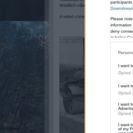
participants
Weidlich-villa, és a még üres tér a Pa
Downstream 
A videó címe: Újrendszerű cementmaka
Please note
information 
deny consent
in below Go
Persona
I want t
Opted 
I want t
Opted 
I want 
Advertis
Opted 
I want t
of my P
was col