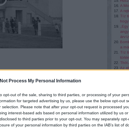
Huszá
A Mol
A re
Tíz t
hogy 
,,Egy
angya
árví
Bombá
a más
Tíz t
törté
Thót
Az el
Mária
≡
Tíz d
Not Process My Personal Information
A mi
to opt-out of the sale, sharing to third parties, or processing of your per
http
formation for targeted advertising by us, please use the below opt-out s
gro
r selection. Please note that after your opt-out request is processed y
afüreden, ahhoz bizony egy hasonló minőségű út is
eing interest-based ads based on personal information utilized by us or
videó ennek építését mutatja meg nekünk. A Miskolc-
disclosed to third parties prior to your opt-out. You may separately opt-
kai cég kivitelezte. Az úgynevezett makadámút skót
losure of your personal information by third parties on the IAB’s list of
l kapta a nevét. A videó végén feltűnik a lillafüredi