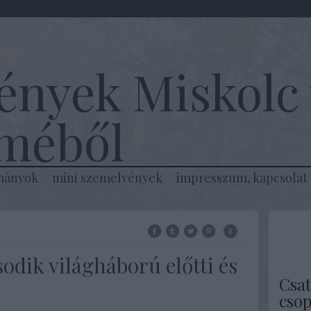
ények Miskolc 
lméből
mányok
mini szemelvények
impresszum, kapcsolat
dik világháború előtti és
Csat
csop