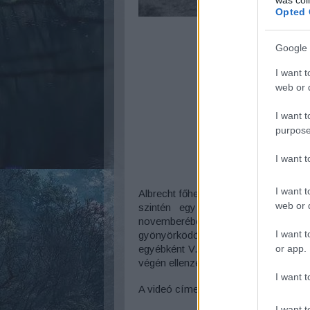
Opted 
Google 
I want t
web or d
I want t
purpose
I want 
I want t
Albrecht főherceg Miskolcon. Már a 
web or d
szintén egy Albrecht főherceg 
novemberében, a már majdnem telje
I want t
gyönyörködött. A videón feltűnik 
egyébként V. Béla néven magyar kirá
or app.
végén ellenzékiek egy csoportja.
I want t
A videó címe: Albrecht királyi herceg l
I want t