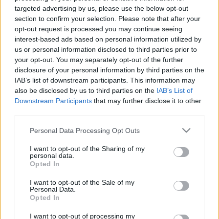
targeted advertising by us, please use the below opt-out
section to confirm your selection. Please note that after your
opt-out request is processed you may continue seeing
Tíz lokálpatrióta zseni, aki Miskolcon
interest-based ads based on personal information utilized by
us or personal information disclosed to third parties prior to
született, élt, s itt alkotott
your opt-out. You may separately opt-out of the further
Reiman Zoltán
•
2018. április 29.
0
disclosure of your personal information by third parties on the
IAB’s list of downstream participants. This information may
also be disclosed by us to third parties on the
IAB’s List of
Egy érdekes kis összeállítást készítettem Miskolcon
Downstream Participants
that may further disclose it to other
született és élt kivételes képességű emberekről.
third parties.
Olyan keveset tudunk városunk nagyjairól, azokról
akik sokat tettek érte, egész életük során itt
Please note that this website/app uses one or more Google
Personal Data Processing Opt Outs
dolgoztak, alkottak. Remélem sokan szeretettel
services and may gather and store information including but
fogadják majd ezt a tíz nagyszerű emberről szóló…
not limited to your visit or usage behaviour. You may click to
I want to opt-out of the Sharing of my
personal data.
grant or deny consent to Google and its third-party tags to
Opted In
use your data for below specified purposes in below Google
consent section.
I want to opt-out of the Sale of my
Personal Data.
Opted In
I want to opt-out of processing my