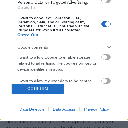
Personal Data for Targeted Advertising.
Opted In
I want to opt-out of Collection, Use,
Retention, Sale, and/or Sharing of my
Personal Data that Is Unrelated with the
Purposes for which it was collected.
Opted Out
Google consents
I want to allow Google to enable storage
A hentes, a bútor és a három gól -
related to advertising like cookies on web or
amikor a Pereces NB1-es volt és
device identifiers in apps.
megverte a Ferencvárost
I want to allow my user data to be sent to
Google for online advertising purposes.
Reiman Zoltán
•
2018. április 27.
5
CONFIRM
I want to allow Google to send me
Darázs Richárd tanulmánya (megjelent a Herman
personalized advertising.
Ottó Múzeum év-könyvében és az antroport.hu web-
Data Deletion
Data Access
Privacy Policy
oldalon) legérdekesebb részleteit összerendezve
I want to allow Google to enable storage
mutatjuk be, mi történt 1947. április 20-án, és ki
related to analytics like cookies on web or
hogyan, mire emlékezett belőle. Jelen szöveg forrása