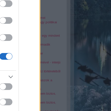
25
rsodi nyelvjárás gyöngyszemei
dia Diósgyőrött. Baleset vagy politikai
kosság?
o szálló tragédiája
ai Éva és Latinovits Zoltán - egy mindent
rő szerelem története
s bányászfaluban a világ harmadik
osszabb alagútja
télyes tetemvári pincerendszer
kolci Bonnie és Clyde
6-os sortűz egy katona szemével - interjú
asek Ivánnal
oták az 1878-as nagy árvíz történetéből
atévő kút a város szívében
s balesetek Lillafüreden - buszok a
dnában
 kolostor a Bükk rejtekében
örténelmi érdekesség, amit nem biztos,
tudtál Miskolcról - 2. rész
örténelmi érdekesség, amit nem biztos,
tudtál Miskolcról - 1. rész