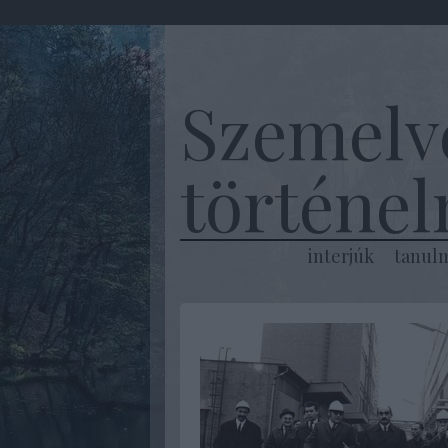
Szemelv
történe
interjúk
tanul