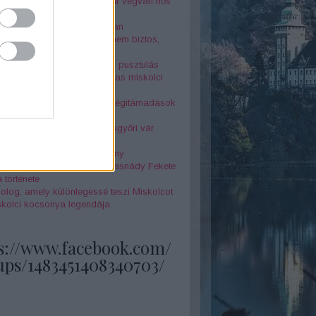
r Péter az elfeledett magyar végvári hős
nár-szikla legendája
jtélyes Seuso-kincs nyomában
örténelmi érdekesség, amit nem biztos,
tudtál Miskolcról - 4. rész
 és két óra között a halál és pusztulás
la megérkezett" - az 1878-as miskolci
z borzalmai
k földjén - Miskolc elleni légitámadások
odik világháború alatt
örténelmi érdekesség a Diósgyőri vár
netéből
 Annók a miskolci boszorkány
feledett szépségkirálynő - Tasnády Fekete
 története
olog, amely különlegessé teszi Miskolcot
skolci kocsonya legendája
s://www.facebook.com/
ups/1483451408340703/