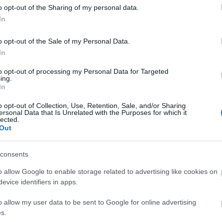
közönséget is magával ragadja. Ismerjük
o opt-out of the Sharing of my personal data.
Top 
meg ezt a négy miskolci zenésszel
In
felálló…
A bo
o opt-out of the Sale of my Personal Data.
Tragé
In
gyil
A Jun
to opt-out of processing my Personal Data for Targeted
Ruttk
ing.
elsöp
In
A ki
legh
o opt-out of Collection, Use, Retention, Sale, and/or Sharing
A rej
ersonal Data that Is Unrelated with the Purposes for which it
A mis
lected.
Az '5
Out
Ondr
Anekd
Csod
consents
Súlyo
Gara
o allow Google to enable storage related to advertising like cookies on
Pálos
evice identifiers in apps.
Tíz t
hogy 
o allow my user data to be sent to Google for online advertising
Tíz t
s.
hogy 