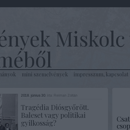
ények Miskolc 
lméből
mányok
mini szemelvények
impresszum, kapcsolat
2018. június 30.
írta:
Reiman Zoltán
Tragédia Diósgyőrött.
Baleset vagy politikai
Csat
gyilkosság?
csop