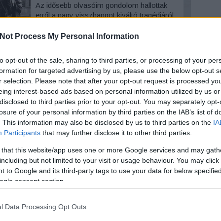
Az idősebb olvasóim gondolom hallottak
erről a nagy visszhangot kiváltó tragédiáról
Miskolcon. Vályi Péter tragikus balesete
hosszú évekig beszédtéma volt a magyar
Not Process My Personal Information
Arc
közéletben. Összeesküvés elméletek
születtek, de a balesetet még olykor két
59
komment
Tovább
2026 au
to opt-out of the sale, sharing to third parties, or processing of your per
egymás mellett álló szemtanú is másképp
2026 júl
formation for targeted advertising by us, please use the below opt-out s
mondja el.…
2026 jú
r selection. Please note that after your opt-out request is processed y
2026 m
eing interest-based ads based on personal information utilized by us or
2026 ápr
disclosed to third parties prior to your opt-out. You may separately opt-
2018. június 26.
írta:
Reiman Zoltán
2026 má
2026 fe
losure of your personal information by third parties on the IAB’s list of
Különleges dallamok,
2026 ja
. This information may also be disclosed by us to third parties on the
IA
2025 n
különleges hangulat -
Participants
that may further disclose it to other third parties.
2025 ok
interjú a MINTHA
2025 s
 that this website/app uses one or more Google services and may gath
Tovább
zenekarral
including but not limited to your visit or usage behaviour. You may click 
 to Google and its third-party tags to use your data for below specifi
Mai interjúmban egy egészen különleges
ogle consent section.
Ker
formációt szeretnék bemutatni Nektek, ez
a MINTHA zenekar. Voltam már jó néhány
l Data Processing Opt Outs
koncertjükön és nyugodtan mondhatom,
Szólj hozzá!
Tovább
hogy egyedi és jó zenét játszanak, mely a