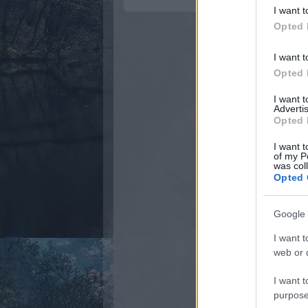
I want t
Opted 
I want t
Opted 
I want 
Advertis
Opted 
I want t
of my P
was col
Opted 
Google 
I want t
web or d
I want t
purpose