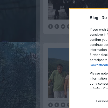
Blog -
Do 
If you wish 
sensitive in
confirm you
continue se
information 
further disc
participants
Downstream 
Please note
information 
deny consent
in below Go
Persona