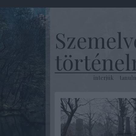
Szemelv
történe
interjúk
tanul