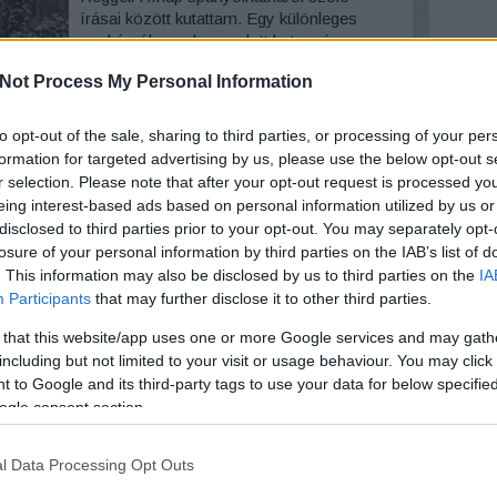
írásai között kutattam. Egy különleges
szokásról, amely az adott betegség,
járvány további pusztítását meggátolni
Not Process My Personal Information
Arc
hivatott. Az avasi izraelita temető. Forrás:
boon.hu. A miskolci napilap…
Szólj hozzá!
Tovább
2026 au
to opt-out of the sale, sharing to third parties, or processing of your per
2026 júl
formation for targeted advertising by us, please use the below opt-out s
2026 jú
r selection. Please note that after your opt-out request is processed y
2026 m
eing interest-based ads based on personal information utilized by us or
2026 ápr
disclosed to third parties prior to your opt-out. You may separately opt-
2026 má
2026 fe
losure of your personal information by third parties on the IAB’s list of
2026 ja
. This information may also be disclosed by us to third parties on the
IA
2025 n
Participants
that may further disclose it to other third parties.
2025 ok
2025 s
 that this website/app uses one or more Google services and may gath
Tovább
including but not limited to your visit or usage behaviour. You may click 
 to Google and its third-party tags to use your data for below specifi
ogle consent section.
Ker
l Data Processing Opt Outs