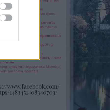
r Péter az elfeledett magyar végvári hős
nár-szikla legendája
jtélyes Seuso-kincs nyomában
örténelmi érdekesség, amit nem biztos,
tudtál Miskolcról - 4. rész
 és két óra között a halál és pusztulás
la megérkezett" - az 1878-as miskolci
z borzalmai
k földjén - Miskolc elleni légitámadások
odik világháború alatt
örténelmi érdekesség a Diósgyőri vár
netéből
 Annók a miskolci boszorkány
feledett szépségkirálynő - Tasnády Fekete
 története
olog, amely különlegessé teszi Miskolcot
skolci kocsonya legendája
s://www.facebook.com/
ups/1483451408340703/