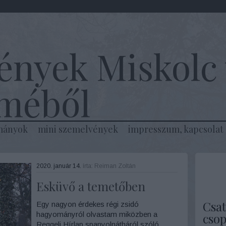
ények Miskolc 
lméből
mányok
mini szemelvények
impresszum, kapcsolat
2020. január 14.
írta:
Reiman Zoltán
Esküvő a temetőben
Csat
Egy nagyon érdekes régi zsidó
hagyományról olvastam miközben a
csop
Reggeli Hírlap spanyolnátháról szóló