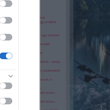
25
rsodi nyelvjárás gyöngyszemei
dia Diósgyőrött. Baleset vagy politikai
kosság?
o szálló tragédiája
ai Éva és Latinovits Zoltán - egy mindent
rő szerelem története
s bányászfaluban a világ harmadik
osszabb alagútja
télyes tetemvári pincerendszer
kolci Bonnie és Clyde
6-os sortűz egy katona szemével - interjú
asek Ivánnal
oták az 1878-as nagy árvíz történetéből
atévő kút a város szívében
s balesetek Lillafüreden - buszok a
dnában
 kolostor a Bükk rejtekében
örténelmi érdekesség, amit nem biztos,
tudtál Miskolcról - 2. rész
örténelmi érdekesség, amit nem biztos,
tudtál Miskolcról - 1. rész