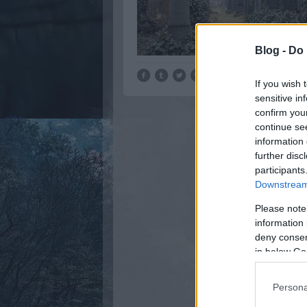
Blog -
Do 
If you wish 
sensitive in
confirm you
continue se
information 
further disc
participants
Downstream 
Please note
information 
deny consent
in below Go
Persona