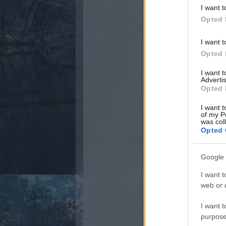
I want t
Opted 
I want t
Opted 
I want 
Advertis
Opted 
I want t
of my P
was col
Opted 
Google 
I want t
web or d
I want t
purpose