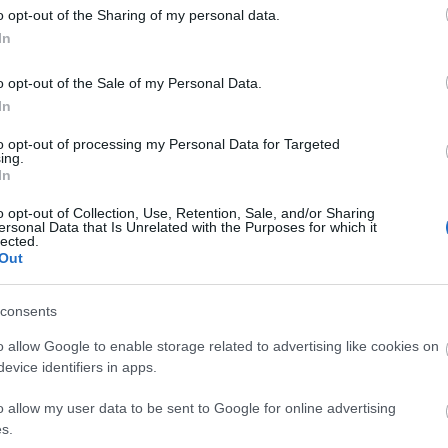
o opt-out of the Sharing of my personal data.
Top 
In
A bo
o opt-out of the Sale of my Personal Data.
Tragé
In
gyil
A Jun
to opt-out of processing my Personal Data for Targeted
Ruttk
ing.
elsöp
In
A ki
legh
o opt-out of Collection, Use, Retention, Sale, and/or Sharing
A rej
ersonal Data that Is Unrelated with the Purposes for which it
A mis
lected.
Az '5
Out
Ondr
Anekd
Csod
consents
Súlyo
Gara
o allow Google to enable storage related to advertising like cookies on
Pálos
evice identifiers in apps.
Tíz t
hogy 
o allow my user data to be sent to Google for online advertising
Tíz t
s.
hogy 