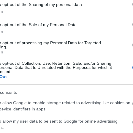
o opt-out of the Sharing of my personal data.
Top 
In
A bo
o opt-out of the Sale of my Personal Data.
Tragé
In
gyil
A Jun
to opt-out of processing my Personal Data for Targeted
Ruttk
ing.
elsöp
In
A ki
legh
o opt-out of Collection, Use, Retention, Sale, and/or Sharing
A rej
ersonal Data that Is Unrelated with the Purposes for which it
A mis
lected.
Az '5
Out
Ondr
Anekd
Csod
consents
Súlyo
Gara
o allow Google to enable storage related to advertising like cookies on
Pálos
evice identifiers in apps.
Tíz t
hogy 
o allow my user data to be sent to Google for online advertising
Tíz t
s.
hogy 