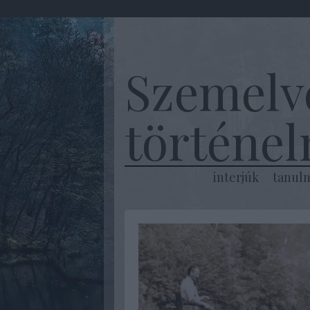
Szemelv
történe
interjúk
tanul