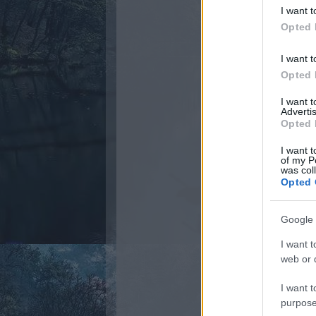
I want t
Opted 
I want t
Opted 
I want 
Advertis
Opted 
I want t
of my P
was col
Opted 
Google 
I want t
web or d
I want t
purpose