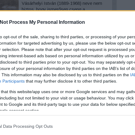
Vásárhelyi István (1889-1968) neve nem
biztos, hogy ismerősen cseng a
miskolciaknak, pedig élete, tehetsége
egyaránt megismerésre érdemes.
Not Process My Personal Information
Arc
Magyarország egyik legkiemelkedőbb
zoológusát tisztelhetjük benne. A lillafüredi
Szólj hozzá!
Tovább
2026 au
to opt-out of the sale, sharing to third parties, or processing of your per
Pisztrángtelep felvirágoztatása is az ő
2026 júl
formation for targeted advertising by us, please use the below opt-out s
nevéhez fűződik. Írásom elsősorban…
2026 jú
r selection. Please note that after your opt-out request is processed y
2026 m
eing interest-based ads based on personal information utilized by us or
2026 ápr
disclosed to third parties prior to your opt-out. You may separately opt-
2026 má
2026 fe
losure of your personal information by third parties on the IAB’s list of
2026 ja
. This information may also be disclosed by us to third parties on the
IA
2025 n
Participants
that may further disclose it to other third parties.
2025 ok
2025 s
 that this website/app uses one or more Google services and may gath
Tovább
including but not limited to your visit or usage behaviour. You may click 
 to Google and its third-party tags to use your data for below specifi
ogle consent section.
Ker
l Data Processing Opt Outs