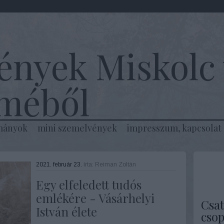
ények Miskolc 
lméből
mányok
mini szemelvények
impresszum, kapcsolat
2021. február 23.
írta:
Reiman Zoltán
Egy elfeledett tudós
emlékére - Vásárhelyi
Csat
István élete
csop