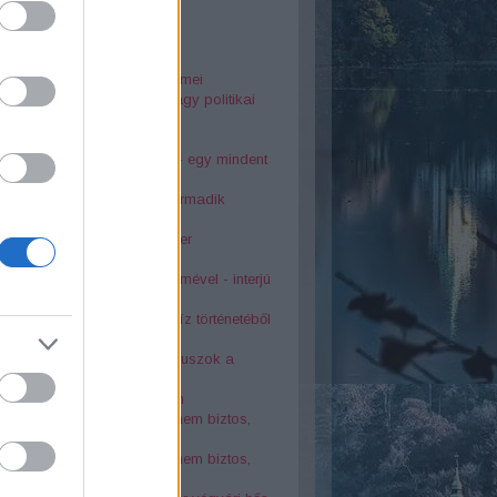
25
rsodi nyelvjárás gyöngyszemei
dia Diósgyőrött. Baleset vagy politikai
kosság?
o szálló tragédiája
ai Éva és Latinovits Zoltán - egy mindent
rő szerelem története
s bányászfaluban a világ harmadik
osszabb alagútja
télyes tetemvári pincerendszer
kolci Bonnie és Clyde
6-os sortűz egy katona szemével - interjú
asek Ivánnal
oták az 1878-as nagy árvíz történetéből
atévő kút a város szívében
s balesetek Lillafüreden - buszok a
dnában
 kolostor a Bükk rejtekében
örténelmi érdekesség, amit nem biztos,
tudtál Miskolcról - 2. rész
örténelmi érdekesség, amit nem biztos,
tudtál Miskolcról - 1. rész