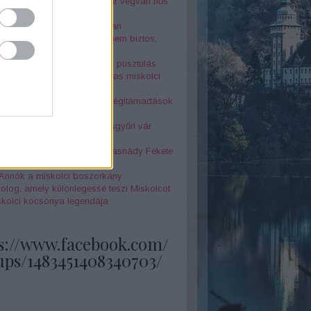
r Péter az elfeledett magyar végvári hős
nár-szikla legendája
jtélyes Seuso-kincs nyomában
örténelmi érdekesség, amit nem biztos,
tudtál Miskolcról - 4. rész
 és két óra között a halál és pusztulás
la megérkezett" - az 1878-as miskolci
z borzalmai
k földjén - Miskolc elleni légitámadások
odik világháború alatt
örténelmi érdekesség a Diósgyőri vár
netéből
feledett szépségkirálynő - Tasnády Fekete
 története
 Annók a miskolci boszorkány
olog, amely különlegessé teszi Miskolcot
skolci kocsonya legendája
s://www.facebook.com/
ups/1483451408340703/