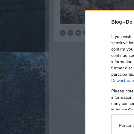
Blog -
Do 
If you wish 
sensitive in
confirm you
continue se
information 
further disc
participants
Downstream 
Please note
information 
deny consent
in below Go
Persona