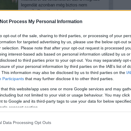
legendát azonban még biztos nem
ismerik. Remélem tetszeni fog
mindenkinek. A Hámori-tó manapság.
Not Process My Personal Information
Arc
Forrás: termeszetjaro.hu A történelem
előtti időkben a Bükk ezen részét Konor…
3
komment
Tovább
2026 au
to opt-out of the sale, sharing to third parties, or processing of your per
2026 júl
formation for targeted advertising by us, please use the below opt-out s
2026 jú
r selection. Please note that after your opt-out request is processed y
2026 m
eing interest-based ads based on personal information utilized by us or
2026 ápr
disclosed to third parties prior to your opt-out. You may separately opt-
2026 má
2026 fe
losure of your personal information by third parties on the IAB’s list of
2026 ja
. This information may also be disclosed by us to third parties on the
IA
2025 n
Participants
that may further disclose it to other third parties.
2025 ok
2025 s
 that this website/app uses one or more Google services and may gath
Tovább
including but not limited to your visit or usage behaviour. You may click 
 to Google and its third-party tags to use your data for below specifi
ogle consent section.
Ker
l Data Processing Opt Outs