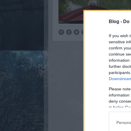
Blog -
Do 
If you wish 
sensitive in
confirm you
continue se
information 
further disc
participants
Downstream 
Please note
information 
deny consent
in below Go
Persona