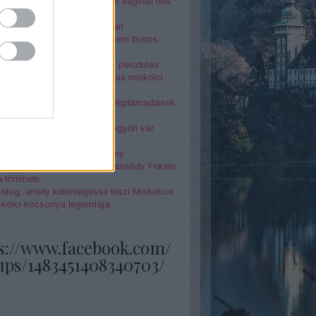
r Péter az elfeledett magyar végvári hős
nár-szikla legendája
jtélyes Seuso-kincs nyomában
örténelmi érdekesség, amit nem biztos,
tudtál Miskolcról - 4. rész
 és két óra között a halál és pusztulás
la megérkezett" - az 1878-as miskolci
z borzalmai
k földjén - Miskolc elleni légitámadások
odik világháború alatt
örténelmi érdekesség a Diósgyőri vár
netéből
 Annók a miskolci boszorkány
feledett szépségkirálynő - Tasnády Fekete
 története
olog, amely különlegessé teszi Miskolcot
skolci kocsonya legendája
s://www.facebook.com/
ups/1483451408340703/