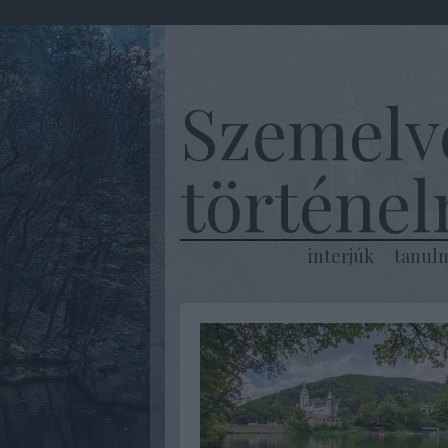
Szemelv
történe
interjúk
tanul