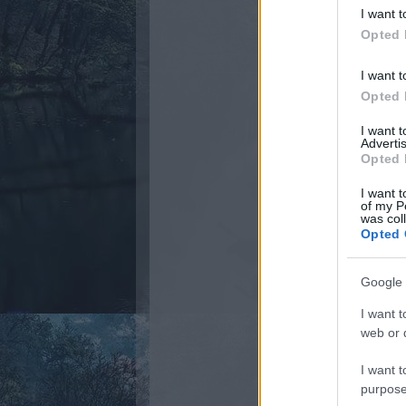
I want t
Opted 
I want t
Opted 
I want 
Advertis
Opted 
I want t
of my P
was col
Opted 
Google 
I want t
web or d
I want t
purpose