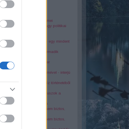
25
rsodi nyelvjárás gyöngyszemei
dia Diósgyőrött. Baleset vagy politikai
kosság?
o szálló tragédiája
ai Éva és Latinovits Zoltán - egy mindent
rő szerelem története
s bányászfaluban a világ harmadik
osszabb alagútja
télyes tetemvári pincerendszer
kolci Bonnie és Clyde
6-os sortűz egy katona szemével - interjú
asek Ivánnal
oták az 1878-as nagy árvíz történetéből
atévő kút a város szívében
s balesetek Lillafüreden - buszok a
dnában
 kolostor a Bükk rejtekében
örténelmi érdekesség, amit nem biztos,
tudtál Miskolcról - 2. rész
örténelmi érdekesség, amit nem biztos,
tudtál Miskolcról - 1. rész