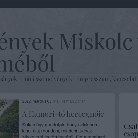
ények Miskolc 
lméből
mányok
mini szemelvények
impresszum, kapcsolat
2022. március 03.
írta:
Reiman Zoltán
A Hámori-tó hercegnője
Csat
Sokan úgy gondolják, hogy nekik nem
lehet újat mondani, mindent tudnak
csop
Miskolcról és történetéről. Ezt a megható