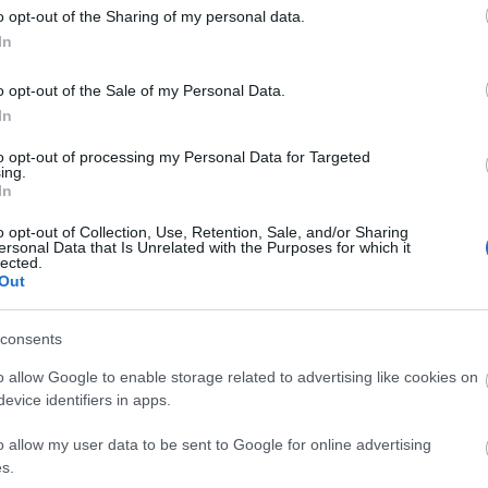
o opt-out of the Sharing of my personal data.
Top 
In
A bo
o opt-out of the Sale of my Personal Data.
Tragé
In
gyil
A Jun
to opt-out of processing my Personal Data for Targeted
Ruttk
ing.
elsöp
In
A ki
legh
o opt-out of Collection, Use, Retention, Sale, and/or Sharing
A rej
ersonal Data that Is Unrelated with the Purposes for which it
A mis
lected.
Az '5
Out
Ondr
Anekd
Csod
consents
Súlyo
Gara
o allow Google to enable storage related to advertising like cookies on
Pálos
evice identifiers in apps.
Tíz t
hogy 
o allow my user data to be sent to Google for online advertising
Tíz t
s.
hogy 