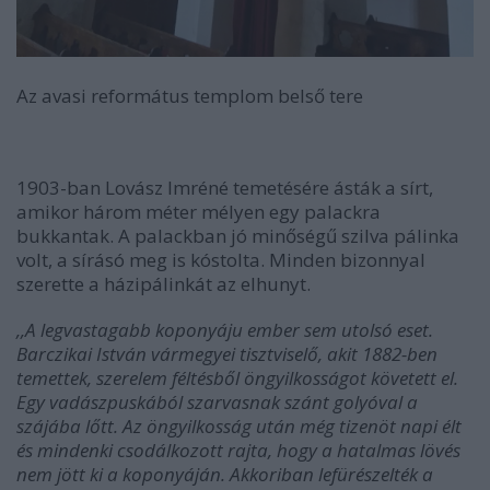
Az avasi református templom belső tere
1903-ban Lovász Imréné temetésére ásták a sírt,
amikor három méter mélyen egy palackra
bukkantak. A palackban jó minőségű szilva pálinka
volt, a sírásó meg is kóstolta. Minden bizonnyal
szerette a házipálinkát az elhunyt.
,,A legvastagabb koponyáju ember sem utolsó eset.
Barczikai István vármegyei tisztviselő, akit 1882-ben
temettek, szerelem féltésből öngyilkosságot követett el.
Egy vadászpuskából szarvasnak szánt golyóval a
szájába lőtt. Az öngyilkosság után még tizenöt napi élt
és mindenki csodálkozott rajta, hogy a hatalmas lövés
nem jött ki a koponyáján. Akkoriban lefürészelték a