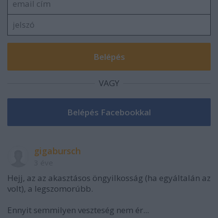
VAGY
gigabursch
3 éve
Hejj, az az akasztásos öngyilkosság (ha egyáltalán az
volt), a legszomorúbb.
Ennyit semmilyen veszteség nem ér...