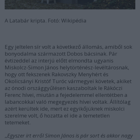
A Latabár kripta. Fotó: Wikipédia
Egy jeltelen sír volt a következő állomás, amiből sok
bonyodalma származott Dobos bácsinak. Pár
évtizeddel az interjú előtt elmondta ugyanis
Miskolcz-Simon János helytörténész-levéltárosnak,
hogy ott fekszenek Rakovszky Menyhért és
Okolicsányi Kristóf Turóc vármegyei követek, akiket
az ónodi országgyűlésen kaszaboltak le Rákóczi
Ferenc hívei, miután a fejedelemmel ellentétben a
labancokkal való megegyezés hívei voltak. Állítólag
azért kerültek ide, mert ez egyikőjüknek miskolci
szerelme volt, ő hozatta el ide a temetetlen
tetemeket.
,,
Egyszer irt erről Simon János is pár sort és akkor nagy