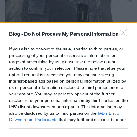
Blog -
Do Not Process My Personal Information
Az avasi harangotony
If you wish to opt-out of the sale, sharing to third parties, or
processing of your personal or sensitive information for
targeted advertising by us, please use the below opt-out
section to confirm your selection. Please note that after your
De Dobos bácsi nem hagyta abba a mesélést, szinte
opt-out request is processed you may continue seeing
"záporoztak"
belőle a történetek.
interest-based ads based on personal information utilized by
us or personal information disclosed to third parties prior to
,,- Itt alig pár lépésnyire van egy sír, most Varga Sámuel
your opt-out. You may separately opt-out of the further
timármester nyugszik benne. Ennek is érdekes a
disclosure of your personal information by third parties on the
története.
IAB’s list of downstream participants. This information may
also be disclosed by us to third parties on the
IAB’s List of
Ebben a sírban, mikor kiásták, megtaláltuk a higannyal
Downstream Participants
that may further disclose it to other
bebalzsamozott embert. 1897-ben, mikor Varga Sámuel
third parties.
timármester meghalt, sírhelyet kerestek a
Please note that this website/app uses one or more Google