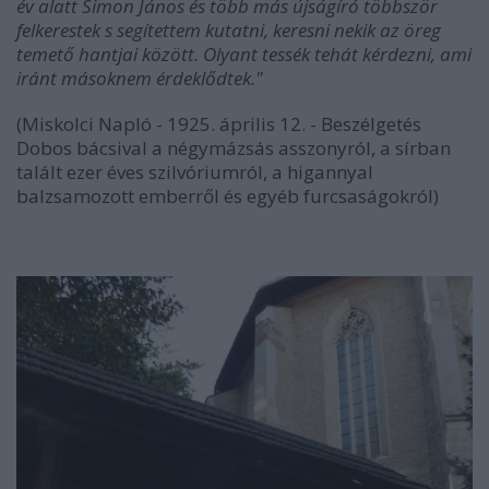
év alatt Simon János és több más újságíró többször
felkerestek s segítettem kutatni, keresni nekik az öreg
temető hantjai között. Olyant tessék tehát kérdezni, ami
iránt másoknem érdeklődtek."
(Miskolci Napló - 1925. április 12. - Beszélgetés
Dobos bácsival a négymázsás asszonyról, a sírban
talált ezer éves szilvóriumról, a higannyal
balzsamozott emberről és egyéb furcsaságokról)