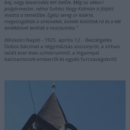
baj, nagy kavarodás lett belőle. Még az akkori
polgármester, néhai Soltész Nagy Kálmán is följött
miatta a temetőbe. Egész sereg úr kisérte,
megvizsgálták a sírköveket, kötelet kötöttek rá és a két
emlékkövet levitték a múzeumba."
(Miskolci Napló - 1925. április 12. - Beszélgetés
Dobos bácsival a négymázsás asszonyról, a sírban
talált ezer éves szilvóriumról, a higannyal
balzsamozott emberről és egyéb furcsaságokról)