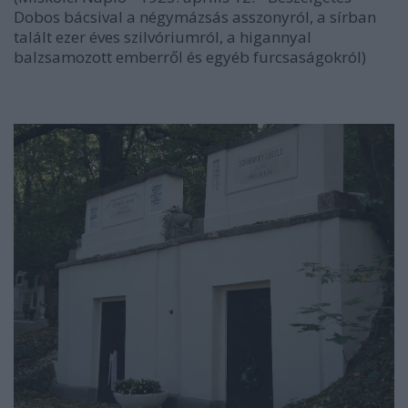
Dobos bácsival a négymázsás asszonyról, a sírban
talált ezer éves szilvóriumról, a higannyal
balzsamozott emberről és egyéb furcsaságokról)