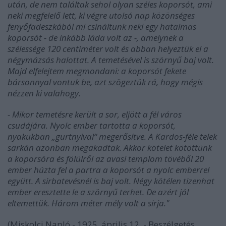
után, de nem találtak sehol olyan széles koporsót, ami
neki megfelelő lett, ki végre utolsó nap közönséges
fenyőfadeszkából mi csináltunk neki egy hatalmas
koporsót - de inkább láda volt az -, amelynek a
szélessége 120 centiméter volt és abban helyeztük el a
négymázsás halottat. A temetésével is szörnyű baj volt.
Majd elfelejtem megmondani: a koporsót fekete
bársonnyal vontuk be, azt szögeztük rá, hogy mégis
nézzen ki valahogy.
- Mikor temetésre került a sor, eljött a fél város
csudájára. Nyolc ember tartotta a koporsót,
nyakukban „gurtnyival“ megerősítve. A Kardos-féle telek
sarkán azonban megakadtak. Akkor kötelet kötöttünk
a koporsóra és fölülről az avasi templom tövéből 20
ember húzta fel a partra a koporsót a nyolc emberrel
együtt. A sirbatevésnél is baj volt. Négy kötélen tizenhat
ember eresztette le a szörnyű terhet. De azért jól
eltemettük. Három méter mély volt a sirja."
(Miskolci Napló - 1925. április 12. - Beszélgetés