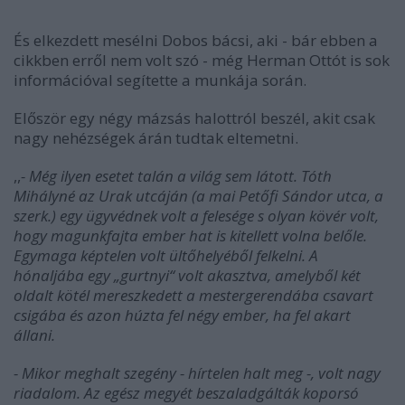
És elkezdett mesélni Dobos bácsi, aki - bár ebben a
cikkben erről nem volt szó - még Herman Ottót is sok
információval segítette a munkája során.
Először egy négy mázsás halottról beszél, akit csak
nagy nehézségek árán tudtak eltemetni.
,,
- Még ilyen esetet talán a világ sem látott. Tóth
Mihályné az Urak utcáján (a mai Petőfi Sándor utca, a
szerk.) egy ügyvédnek volt a felesége s olyan kövér volt,
hogy magunkfajta ember hat is kitellett volna belőle.
Egymaga képtelen volt ültőhelyéből felkelni. A
hónaljába egy „gurtnyi“ volt akasztva, amelyből két
oldalt kötél mereszkedett a mestergerendába csavart
csigába és azon húzta fel négy ember, ha fel akart
állani.
- Mikor meghalt szegény - hírtelen halt meg -, volt nagy
riadalom. Az egész megyét beszaladgálták koporsó