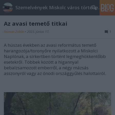
Szemelvények Miskolc város történelméből
Az avasi temető titkai
Reiman Zoltán
•
2023. június 17.
1
A húszas években az avasi református temető
harangozója/toronyőre nyilatkozott a Miskolci
Naplónak, a sírkertben történt legmeghökkentőbb
esetekről. Többek között a higannyal
bebalzsamozott emberről, a négy mázsás
asszonyról vagy az ónodi országgyűlés halottairól.