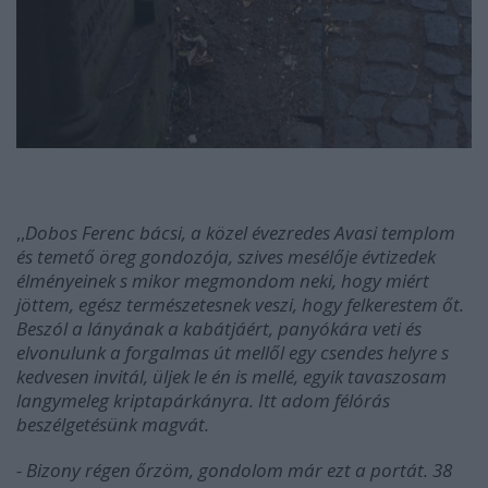
,,
Dobos Ferenc bácsi, a közel évezredes Avasi templom
és temető öreg gondozója, szives mesélője évtizedek
élményeinek s mikor megmondom neki, hogy miért
jöttem, egész természetesnek veszi, hogy felkerestem őt.
Beszól a lányának a kabátjáért, panyókára veti és
elvonulunk a forgalmas út mellől egy csendes helyre s
kedvesen invitál, üljek le én is mellé, egyik tavaszosam
langymeleg kriptapárkányra. Itt adom félórás
beszélgetésünk magvát.
- Bizony régen őrzöm, gondolom már ezt a portát. 38