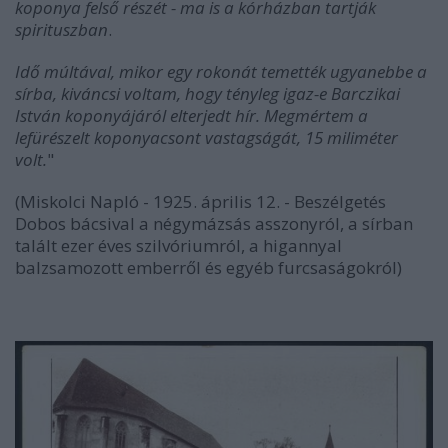
koponya felső részét - ma is a kórházban tartják
spirituszban
.
Idő múltával, mikor egy rokonát temették ugyanebbe a
sírba, kiváncsi voltam, hogy tényleg igaz-e Barczikai
István koponyájáról elterjedt hír. Megmértem a
lefürészelt koponyacsont vastagságát, 15 miliméter
volt.
"
(Miskolci Napló - 1925. április 12. - Beszélgetés
Dobos bácsival a négymázsás asszonyról, a sírban
talált ezer éves szilvóriumról, a higannyal
balzsamozott emberről és egyéb furcsaságokról)