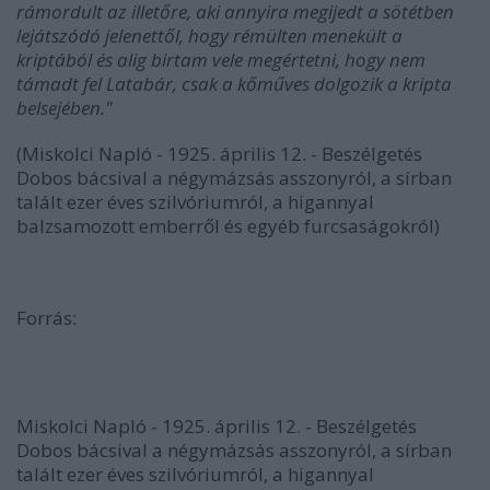
rámordult az illetőre, aki annyira megijedt a sötétben
lejátszódó jelenettől, hogy rémülten menekült a
kriptából és alig birtam vele megértetni, hogy nem
támadt fel Latabár, csak a kőműves dolgozik a kripta
belsejében."
(Miskolci Napló - 1925. április 12. - Beszélgetés
Dobos bácsival a négymázsás asszonyról, a sírban
talált ezer éves szilvóriumról, a higannyal
balzsamozott emberről és egyéb furcsaságokról)
Forrás:
Miskolci Napló - 1925. április 12. - Beszélgetés
Dobos bácsival a négymázsás asszonyról, a sírban
talált ezer éves szilvóriumról, a higannyal