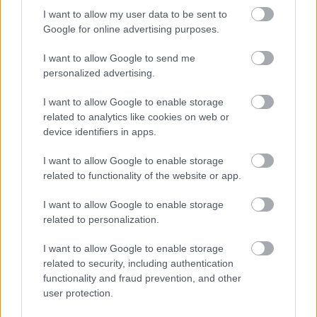
illetőt a saját korában is csodálatosnak, rendkívülinek
tartották és ezért balzsamozták be higannyal
."
I want to allow my user data to be sent to
Google for online advertising purposes.
(Miskolci Napló - 1925. április 12. - Beszélgetés
I want to allow Google to send me
Dobos bácsival a négymázsás asszonyról, a sírban
personalized advertising.
talált ezer éves szilvóriumról, a higannyal
balzsamozott emberről és egyéb furcsaságokról)
I want to allow Google to enable storage
related to analytics like cookies on web or
device identifiers in apps.
I want to allow Google to enable storage
related to functionality of the website or app.
I want to allow Google to enable storage
related to personalization.
I want to allow Google to enable storage
related to security, including authentication
functionality and fraud prevention, and other
user protection.