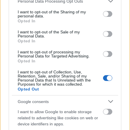
Personal Data Processing Opt Outs
hozzátartozók. Egy jeltelen, elsimult sirhant helyén
services and may gather and store information including but
jelölték ki a helyet, ahol az uj sirt meg kellett ásni. Hozzá
not limited to your visit or usage behaviour. You may click to
I want to opt-out of the Sharing of my
is fogtak azonnal és mikor már három méter
personal data.
grant or deny consent to Google and its third-party tags to
Opted In
mélységnyire ástak, a sírásók rémes jajveszékelése és a
use your data for below specified purposes in below Google
kutyám rettenetes vonítása ütötte meg a fülemet. A sír
consent section.
I want to opt-out of the Sale of my
felé szaladtam, de alig, hogy odaértem, vissza kellett
Personal Data.
fordulnom, mert borzalmas szag terjengett a sir körül.
Opted In
Hamar betömtem az orromat és fülemet fodormenta
I want to opt-out of processing my
levéllel és leszállattam én is a gödörbe. Az elájult
Personal Data for Targeted Advertising.
sírásokat alig tudtam kötélen kimenteni. Mikor némileg
Opted In
eloszlotta rémes szag újból lementem és szenzációs
I want to opt-out of Collection, Use,
fölfedezést, tettem.
Retention, Sale, and/or Sharing of my
Personal Data that Is Unrelated with the
Purposes for which it was collected.
- Hatalmas, soha el nem képzelt, félméteres átmérőjű
Opted Out
emberi koponyára akadtam, amelynek felső része még
teljesen ép volt és az agyelő helyén folyékony higany
Google consents
csillogott. A koponyacsont egy 80 centiméteres
átmérőjű, egy ceniméter vastag posztóju kalapban
I want to allow Google to enable storage
feküdt. Olyan volt mint egy esernyő. Fel is jegyeztem ezt
related to advertising like cookies on web or
a dolgot, hogy soha el ne felejtsem. Valószínű, hogy az
device identifiers in apps.