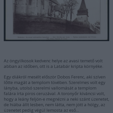
Az öngyilkosok kedvenc helye az avasi temető volt
abban az időben, ott is a Latabár kripta környéke.
Egy diákról mesélt először Dobos Ferenc, aki szíven
lőtte magát a templom tövében. Szerelmes volt egy
lányba, utolsó szerelmi vallomását a templom
falára írta piros ceruzával. A toronyőr kíváncsi volt,
hogy a leány feljön-e megnézni a neki szánt üzenetet,
de hiába állt lesben, nem látta, nem jött a hölgy, az
üzenetet pedig végül lemosta az eső...