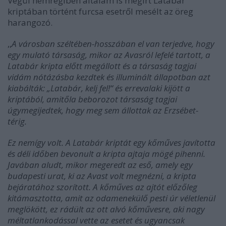
Végül nemrégiben általam is megírt Latabár
kriptában történt furcsa esetről mesélt az öreg
harangozó.
,,
A városban széltében-hosszában el van terjedve, hogy
egy mulató társaság, mikor az Avasról lefelé tartott, a
Latabár kripta előtt megállott és a társaság tagjai
vidám nótázásba kezdtek és illuminált állapotban azt
kiabálták: „Latabár, kelj fel!“ és errevalaki kijött a
kriptából, amitőla beborozot társaság tagjai
úgymegijedtek, hogy meg sem állottak az Erzsébet-
térig.
Ez nemígy volt. A Latabár kriptát egy kőműves javította
és déli időben bevonult a kripta ajtaja mögé pihenni.
Javában aludt, mikor megeredt az eső, amely egy
budapesti urat, ki az Avast volt megnézni, a kripta
bejáratához szorított. A kőműves az ajtót előzőleg
kitámasztotta, amit az odamenekülő pesti úr véletlenül
meglökött, ez rádült az ott alvó kőművesre, aki nagy
méltatlankodással vette az esetet és ugyancsak