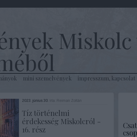
ények Miskolc 
lméből
mányok
mini szemelvények
impresszum, kapcsolat
2023. június 30.
írta:
Reiman Zoltán
Tíz történelmi
érdekesség Miskolcról -
Csat
16. rész
csop