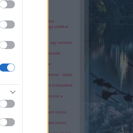
25
rsodi nyelvjárás gyöngyszemei
dia Diósgyőrött. Baleset vagy politikai
kosság?
o szálló tragédiája
ai Éva és Latinovits Zoltán - egy mindent
rő szerelem története
s bányászfaluban a világ harmadik
osszabb alagútja
télyes tetemvári pincerendszer
kolci Bonnie és Clyde
6-os sortűz egy katona szemével - interjú
asek Ivánnal
oták az 1878-as nagy árvíz történetéből
atévő kút a város szívében
s balesetek Lillafüreden - buszok a
dnában
 kolostor a Bükk rejtekében
örténelmi érdekesség, amit nem biztos,
tudtál Miskolcról - 2. rész
örténelmi érdekesség, amit nem biztos,
tudtál Miskolcról - 1. rész