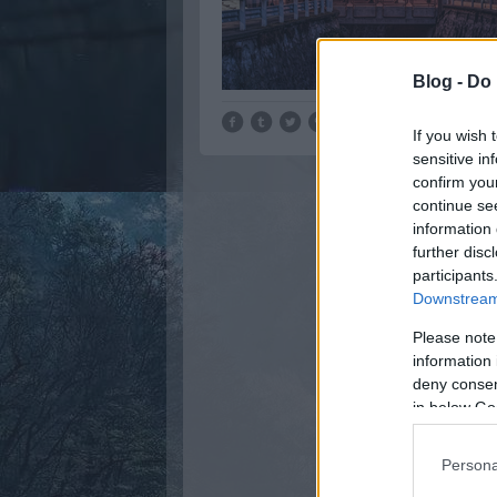
Blog -
Do 
If you wish 
sensitive in
confirm you
continue se
information 
further disc
participants
Downstream 
Please note
information 
deny consent
in below Go
Persona