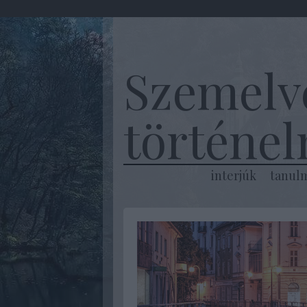
Szemelv
történe
interjúk
tanul