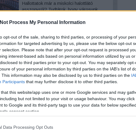
Hallottatok már a miskolci halottlátó
asszonyról? Tudtátok, hogy városunk
egyik polgármestere hét évig volt orosz
fogságban? Tudjátok ki volt Dzsekszon?
Not Process My Personal Information
Arc
Ismeritek Tasnády Fekete Mária nevét?
Ha nem - és, ha igen akkor is - tartsatok
Szólj hozzá!
Tovább
2026 au
to opt-out of the sale, sharing to third parties, or processing of your per
velem egy múltidéző utazásra, ahol
2026 júl
formation for targeted advertising by us, please use the below opt-out s
biztosan olvashattok majd…
2026 jú
r selection. Please note that after your opt-out request is processed y
2026 m
eing interest-based ads based on personal information utilized by us or
2026 ápr
disclosed to third parties prior to your opt-out. You may separately opt-
2026 má
2026 fe
losure of your personal information by third parties on the IAB’s list of
2026 ja
. This information may also be disclosed by us to third parties on the
IA
2025 n
Participants
that may further disclose it to other third parties.
2025 ok
2025 s
 that this website/app uses one or more Google services and may gath
Tovább
including but not limited to your visit or usage behaviour. You may click 
 to Google and its third-party tags to use your data for below specifi
ogle consent section.
Ker
l Data Processing Opt Outs