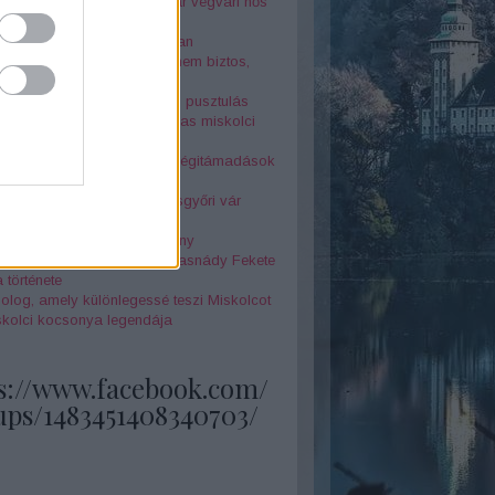
r Péter az elfeledett magyar végvári hős
nár-szikla legendája
jtélyes Seuso-kincs nyomában
örténelmi érdekesség, amit nem biztos,
tudtál Miskolcról - 4. rész
 és két óra között a halál és pusztulás
la megérkezett" - az 1878-as miskolci
z borzalmai
k földjén - Miskolc elleni légitámadások
odik világháború alatt
örténelmi érdekesség a Diósgyőri vár
netéből
 Annók a miskolci boszorkány
feledett szépségkirálynő - Tasnády Fekete
 története
olog, amely különlegessé teszi Miskolcot
skolci kocsonya legendája
s://www.facebook.com/
ups/1483451408340703/