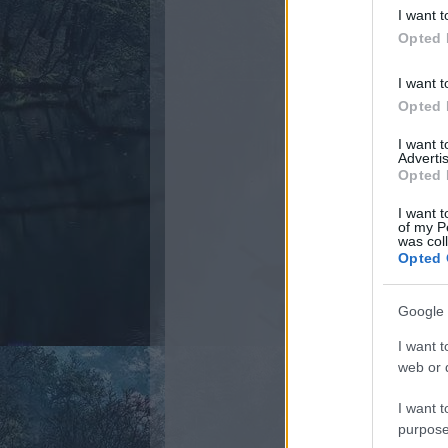
I want t
Opted 
I want t
Opted 
I want 
Advertis
Opted 
I want t
of my P
was col
Opted 
Google 
I want t
web or d
I want t
purpose