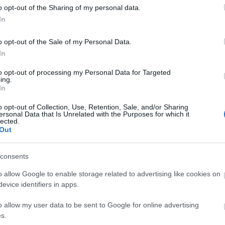
o opt-out of the Sharing of my personal data.
Top 
In
A bo
o opt-out of the Sale of my Personal Data.
Tragé
In
gyil
A Jun
to opt-out of processing my Personal Data for Targeted
Ruttk
ing.
elsöp
In
A ki
legh
o opt-out of Collection, Use, Retention, Sale, and/or Sharing
A rej
ersonal Data that Is Unrelated with the Purposes for which it
A mis
lected.
Az '5
Out
Ondr
Anekd
Csod
consents
Súlyo
Gara
o allow Google to enable storage related to advertising like cookies on
Pálos
evice identifiers in apps.
Tíz t
hogy 
o allow my user data to be sent to Google for online advertising
Tíz t
s.
hogy 