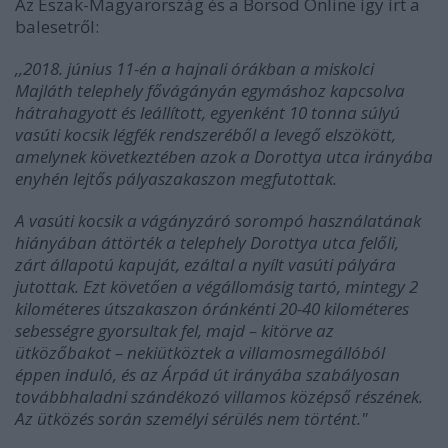
Az Észak-Magyarország és a Borsod Online így írt a
balesetről:
,,2018. június 11-én a hajnali órákban a miskolci
Majláth telephely fővágányán egymáshoz kapcsolva
hátrahagyott és leállított, egyenként 10 tonna súlyú
vasúti kocsik légfék rendszeréből a levegő elszökött,
amelynek következtében azok a Dorottya utca irányába
enyhén lejtős pályaszakaszon megfutottak.
A vasúti kocsik a vágányzáró sorompó használatának
hiányában áttörték a telephely Dorottya utca felőli,
zárt állapotú kapuját, ezáltal a nyílt vasúti pályára
jutottak. Ezt követően a végállomásig tartó, mintegy 2
kilométeres útszakaszon óránkénti 20-40 kilométeres
sebességre gyorsultak fel, majd – kitörve az
ütközőbakot – nekiütköztek a villamosmegállóból
éppen induló, és az Árpád út irányába szabályosan
továbbhaladni szándékozó villamos középső részének.
Az ütközés során személyi sérülés nem történt."