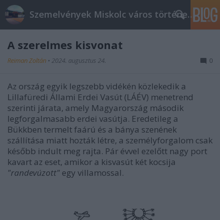
Szemelvények Miskolc város történelméből
A szerelmes kisvonat
Reiman Zoltán
•
2024. augusztus 24.
0
Az ország egyik legszebb vidékén közlekedik a
Lillafüredi Állami Erdei Vasút (LÁÉV) menetrend
szerinti járata, amely Magyarország második
legforgalmasabb erdei vasútja. Eredetileg a
Bükkben termelt faárú és a bánya szenének
szállítása miatt hozták létre, a személyforgalom csak
később indult meg rajta. Pár évvel ezelőtt nagy port
kavart az eset, amikor a kisvasút két kocsija
"randevúzott"
egy villamossal.