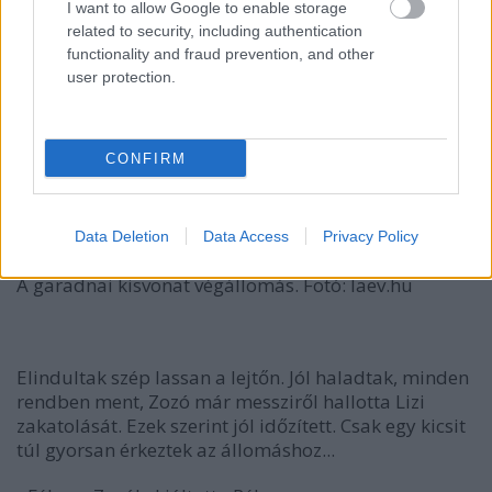
I want to allow Google to enable storage
related to security, including authentication
functionality and fraud prevention, and other
user protection.
CONFIRM
Data Deletion
Data Access
Privacy Policy
A garadnai kisvonat végállomás. Fotó: laev.hu
Elindultak szép lassan a lejtőn. Jól haladtak, minden
rendben ment, Zozó már messziről hallotta Lizi
zakatolását. Ezek szerint jól időzített. Csak egy kicsit
túl gyorsan érkeztek az állomáshoz...