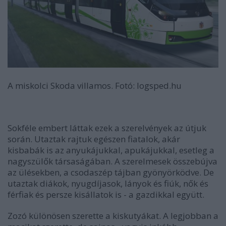
A miskolci Skoda villamos. Fotó: logsped.hu
Sokféle embert láttak ezek a szerelvények az útjuk
során. Utaztak rajtuk egészen fiatalok, akár
kisbabák is az anyukájukkal, apukájukkal, esetleg a
nagyszülők társaságában. A szerelmesek összebújva
az ülésekben, a csodaszép tájban gyönyörködve. De
utaztak diákok, nyugdíjasok, lányok és fiúk, nők és
férfiak és persze kisállatok is - a gazdikkal együtt.
Zozó különösen szerette a kiskutyákat. A legjobban a