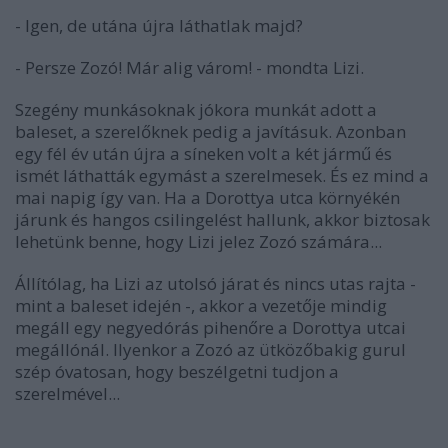
- Igen, de utána újra láthatlak majd?
- Persze Zozó! Már alig várom! - mondta Lizi.
Szegény munkásoknak jókora munkát adott a
baleset, a szerelőknek pedig a javításuk. Azonban
egy fél év után újra a síneken volt a két jármű és
ismét láthatták egymást a szerelmesek. És ez mind a
mai napig így van. Ha a Dorottya utca környékén
járunk és hangos csilingelést hallunk, akkor biztosak
lehetünk benne, hogy Lizi jelez Zozó számára...
Állítólag, ha Lizi az utolsó járat és nincs utas rajta -
mint a baleset idején -, akkor a vezetője mindig
megáll egy negyedórás pihenőre a Dorottya utcai
megállónál. Ilyenkor a Zozó az ütközőbakig gurul
szép óvatosan, hogy beszélgetni tudjon a
szerelmével...