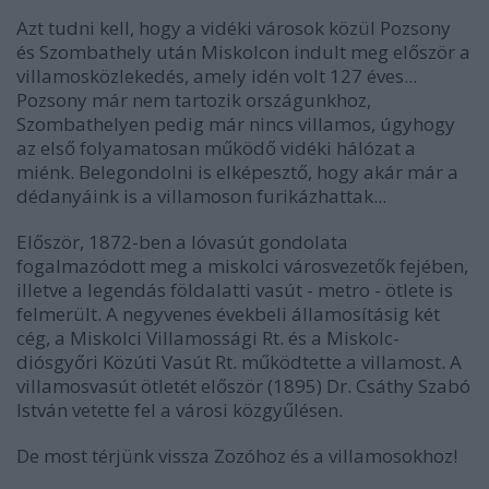
Azt tudni kell, hogy a vidéki városok közül Pozsony
és Szombathely után Miskolcon indult meg először a
villamosközlekedés, amely idén volt 127 éves...
Pozsony már nem tartozik országunkhoz,
Szombathelyen pedig már nincs villamos, úgyhogy
az első folyamatosan működő vidéki hálózat a
miénk. Belegondolni is elképesztő, hogy akár már a
dédanyáink is a villamoson furikázhattak...
Először, 1872-ben a lóvasút gondolata
fogalmazódott meg a miskolci városvezetők fejében,
illetve a legendás földalatti vasút - metro - ötlete is
felmerült. A negyvenes évekbeli államosításig két
cég, a Miskolci Villamossági Rt. és a Miskolc-
diósgyőri Közúti Vasút Rt. működtette a villamost. A
villamosvasút ötletét először (1895) Dr. Csáthy Szabó
István vetette fel a városi közgyűlésen.
De most térjünk vissza Zozóhoz és a villamosokhoz!