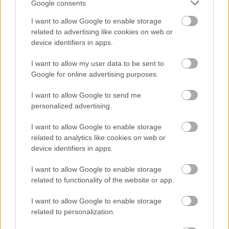
Google consents
- Réka - szólt halk hangon Zozó -, velem tartasz,
I want to allow Google to enable storage
kiszökünk innen?
related to advertising like cookies on web or
device identifiers in apps.
- Miért szöknénk ki? - kérdezte Réka. - Mit találtál
már ki megint?
I want to allow my user data to be sent to
Google for online advertising purposes.
- Odamegyek Lizihez és adok neki egy puszit -
mondta Zozó.
I want to allow Google to send me
personalized advertising.
- Ó, Zozó, olyan romantikus vagy! - kiáltotta Réka. -
De nem lesz ebből baj?
I want to allow Google to enable storage
related to analytics like cookies on web or
- Dehogy! Csak figyelj és kövess!
device identifiers in apps.
I want to allow Google to enable storage
related to functionality of the website or app.
I want to allow Google to enable storage
related to personalization.