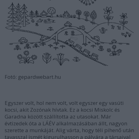
Fotó: gepardwebart.hu
Egyszer volt, hol nem volt, volt egyszer egy vasúti
kocsi, akit Zozónak hívtak. Ez a kocsi Miskolc és
Garadna között szállította az utasokat. Már
évtizedek óta a LÁÉV alkalmazásában állt, nagyon
szerette a munkáját. Alig várta, hogy téli pihenő után
tavasszal ismét kigurulhasson a pályára a társaival