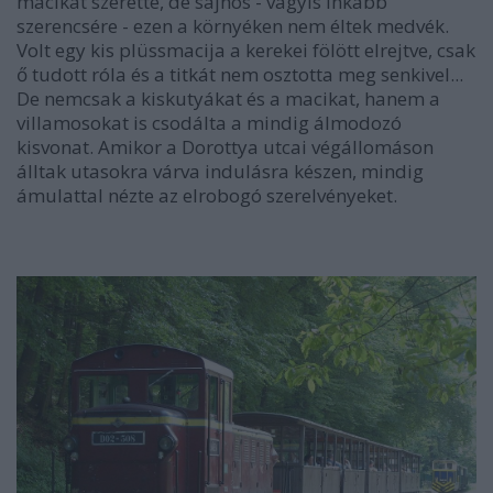
macikat szerette, de sajnos - vagyis inkább
szerencsére - ezen a környéken nem éltek medvék.
Volt egy kis plüssmacija a kerekei fölött elrejtve, csak
ő tudott róla és a titkát nem osztotta meg senkivel...
De nemcsak a kiskutyákat és a macikat, hanem a
villamosokat is csodálta a mindig álmodozó
kisvonat. Amikor a Dorottya utcai végállomáson
álltak utasokra várva indulásra készen, mindig
ámulattal nézte az elrobogó szerelvényeket.