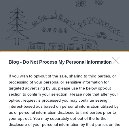
Blog -
Do Not Process My Personal Information
If you wish to opt-out of the sale, sharing to third parties, or
processing of your personal or sensitive information for
Hamarosan szerelmes lett Lizibe. Attól a naptól
targeted advertising by us, please use the below opt-out
kezdődően csak őt figyelte, csak őt kereste a
section to confirm your selection. Please note that after your
tekintetével. Persze, Zozó nem látta minden nap a
opt-out request is processed you may continue seeing
szerelmét. Mindig más menetrend szerint járt. De,
interest-based ads based on personal information utilized by
amikor meglátta azonnal megdobogtatta a szívét, és
us or personal information disclosed to third parties prior to
attól kezdve már jól telt a napja. Közben szép lassan
your opt-out. You may separately opt-out of the further
megérkezett a többi Skoda is, az első harminc
disclosure of your personal information by third parties on the