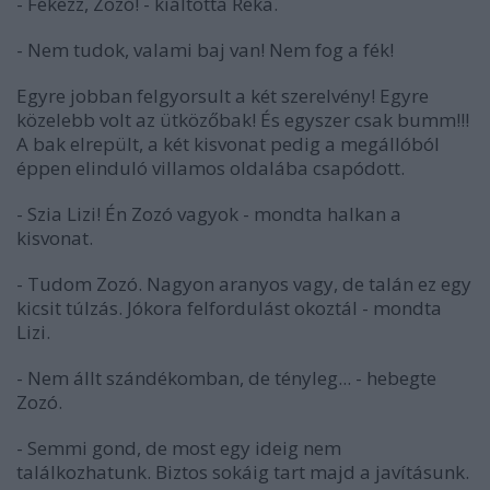
- Fékezz, Zozó! - kiáltotta Réka.
- Nem tudok, valami baj van! Nem fog a fék!
Egyre jobban felgyorsult a két szerelvény! Egyre
közelebb volt az ütközőbak! És egyszer csak bumm!!!
A bak elrepült, a két kisvonat pedig a megállóból
éppen elinduló villamos oldalába csapódott.
- Szia Lizi! Én Zozó vagyok - mondta halkan a
kisvonat.
- Tudom Zozó. Nagyon aranyos vagy, de talán ez egy
kicsit túlzás. Jókora felfordulást okoztál - mondta
Lizi.
- Nem állt szándékomban, de tényleg... - hebegte
Zozó.
- Semmi gond, de most egy ideig nem
találkozhatunk. Biztos sokáig tart majd a javításunk.