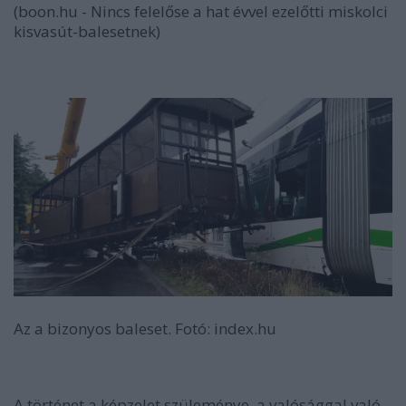
(boon.hu - Nincs felelőse a hat évvel ezelőtti miskolci
kisvasút-balesetnek)
Az a bizonyos baleset. Fotó: index.hu
A történet a képzelet szüleménye, a valósággal való