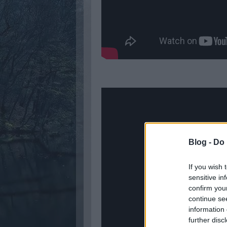
Blog -
Do 
If you wish 
sensitive in
confirm you
continue se
information 
further disc