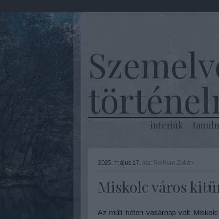
Szemelv
történe
interjúk
tanul
2025. május 17.
írta:
Reiman Zoltán
Miskolc város kitün
Az múlt héten vasárnap volt Miskolc 