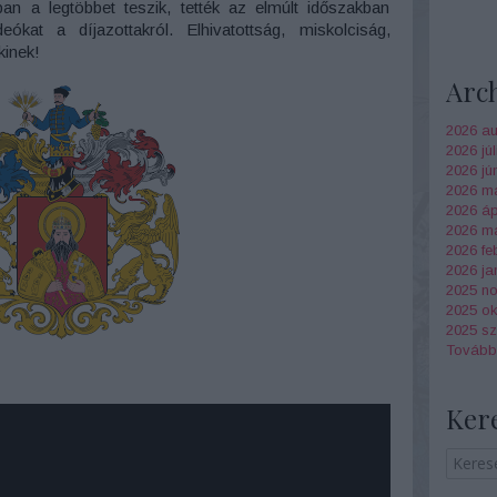
an a legtöbbet teszik, tették az elmúlt időszakban
kat a díjazottakról. Elhivatottság, miskolciság,
kinek!
Arc
2026 au
2026 júl
2026 jú
2026 m
2026 ápr
2026 má
2026 fe
2026 ja
2025 n
2025 ok
2025 s
Tovább
Ker