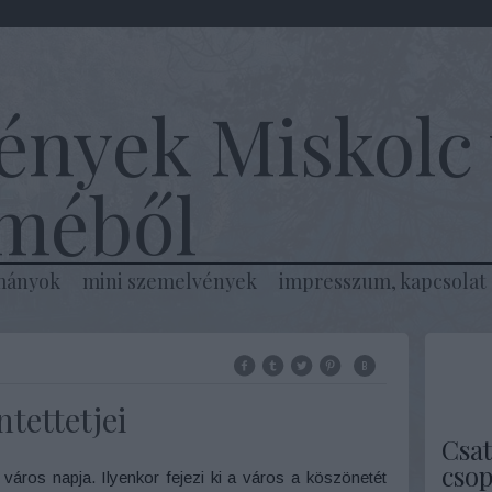
ények Miskolc 
lméből
mányok
mini szemelvények
impresszum, kapcsolat
tettetjei
Csat
csop
város napja. Ilyenkor fejezi ki a város a köszönetét