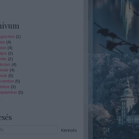
hívum
gusztus
(
1
)
ius
(
4
)
nius
(
4
)
ájus
(
3
)
ilis
(
2
)
rcius
(
4
)
bruár
(
4
)
nuár
(
5
)
ovember
(
5
)
tóber
(
3
)
zeptember
(
5
)
...
esés