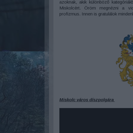
azoknak, akik különböző kategóriákb
Miskolcért. Öröm megnézni a videó
profizmus. Innen is gratulálok minden
Miskolc város díszpolgára