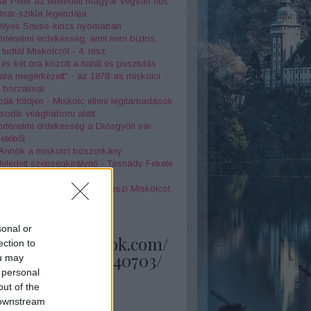
r Péter az elfeledett magyar végvári hős
nár-szikla legendája
jtélyes Seuso-kincs nyomában
örténelmi érdekesség, amit nem biztos,
tudtál Miskolcról - 4. rész
 és két óra között a halál és pusztulás
la megérkezett" - az 1878-as miskolci
z borzalmai
k földjén - Miskolc elleni légitámadások
odik világháború alatt
örténelmi érdekesség a Diósgyőri vár
netéből
 Annók a miskolci boszorkány
feledett szépségkirálynő - Tasnády Fekete
 története
olog, amely különlegessé teszi Miskolcot
skolci kocsonya legendája
sonal or
s://www.facebook.com/
ection to
ups/1483451408340703/
ou may
 personal
out of the
 downstream