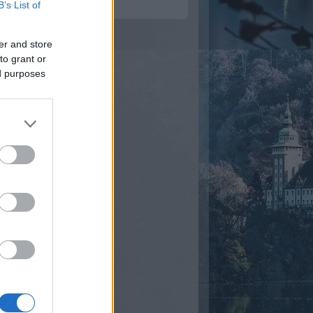
B’s List of
er and store
to grant or
ed purposes