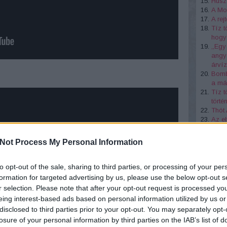
Huszá
A Mol
A re
Tíz t
hogy 
,,Egy
angya
árví
Bombá
a más
Tíz t
törté
Thót
Az el
Mária
Tíz d
Not Process My Personal Information
A mi
to opt-out of the sale, sharing to third parties, or processing of your per
http
formation for targeted advertising by us, please use the below opt-out s
gro
r selection. Please note that after your opt-out request is processed y
eing interest-based ads based on personal information utilized by us or
disclosed to third parties prior to your opt-out. You may separately opt-
losure of your personal information by third parties on the IAB’s list of