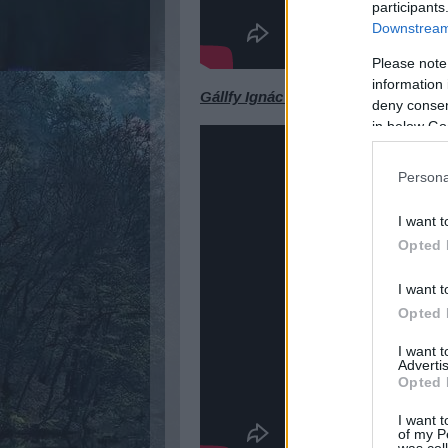
participants
Downstream 
Please note
information 
Gállfy Ignác életmű díj
deny consent
in below Go
Persona
I want t
Opted 
I want t
Opted 
I want 
Advertis
Opted 
I want t
of my P
was col