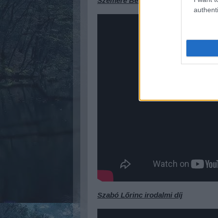
Szemere Bertalan közéleti díj
authenti
Szabó Lőrinc irodalmi díj