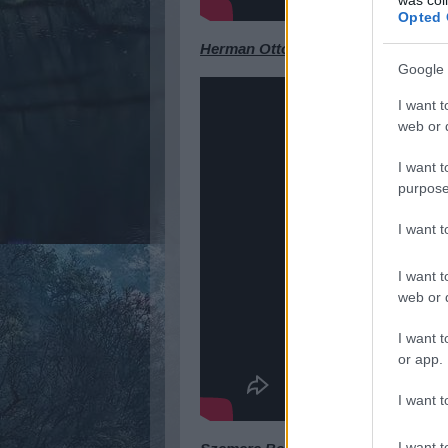
Opted 
Herman Ottó tudományos díj
Google 
I want t
web or d
I want t
purpose
I want 
I want t
web or d
I want t
or app.
I want t
I want t