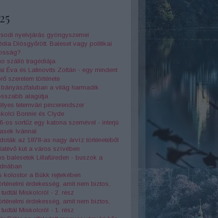
25
rsodi nyelvjárás gyöngyszemei
dia Diósgyőrött. Baleset vagy politikai
kosság?
o szálló tragédiája
ai Éva és Latinovits Zoltán - egy mindent
rő szerelem története
s bányászfaluban a világ harmadik
osszabb alagútja
télyes tetemvári pincerendszer
kolci Bonnie és Clyde
6-os sortűz egy katona szemével - interjú
asek Ivánnal
oták az 1878-as nagy árvíz történetéből
atévő kút a város szívében
s balesetek Lillafüreden - buszok a
dnában
 kolostor a Bükk rejtekében
örténelmi érdekesség, amit nem biztos,
tudtál Miskolcról - 2. rész
örténelmi érdekesség, amit nem biztos,
tudtál Miskolcról - 1. rész