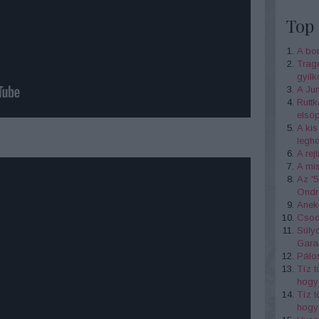
Top 
A bo
Tragé
gyil
A Jun
Ruttk
elsöp
A ki
legh
A rej
A mis
Az '5
Ondr
Anekd
Csod
Súlyo
Gara
Pálos
Tíz t
hogy 
Tíz t
hogy 