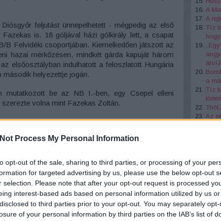
Huszá
A Mol
A re
Diósgyőr feljutást ünnepelhetett - mégpedig az első
Tíz t
 Fazekas is. 18 góljával házi gólkirály lett, a csapat
hogy 
/B Felvidéki csoportjában. Kiemelkedően játszott az
,,Egy
angya
leni hazai mérkőzésen, mindkét gárda kapuját három
árví
 az elsőosztályban indulhatott a feloszlatott Hungária
Bombá
 második helyezettje jogán.
a más
Tíz t
mutatkozott be az NB I.-ben, egy Csepel elleni
törté
s szerezte volna mint Fazekas Zoltán.
Thót
Az el
ít. Dudás buktatja Füzért. A szabadrúgást Füzi lövi.
Mária
rete mellett közelről a gólba vágja."
Tíz d
Not Process My Personal Information
A mi
)
to opt-out of the sale, sharing to third parties, or processing of your per
http
formation for targeted advertising by us, please use the below opt-out s
gro
r selection. Please note that after your opt-out request is processed y
eing interest-based ads based on personal information utilized by us or
disclosed to third parties prior to your opt-out. You may separately opt-
losure of your personal information by third parties on the IAB’s list of