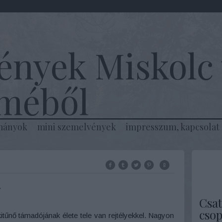
ények Miskolc 
lméből
mányok
mini szemelvények
impresszum, kapcsolat
r
Csat
csop
űnő támadójának élete tele van rejtélyekkel. Nagyon