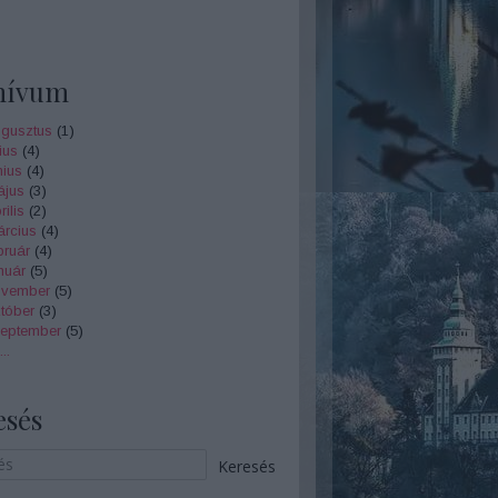
hívum
gusztus
(
1
)
ius
(
4
)
nius
(
4
)
ájus
(
3
)
ilis
(
2
)
rcius
(
4
)
bruár
(
4
)
nuár
(
5
)
ovember
(
5
)
tóber
(
3
)
zeptember
(
5
)
...
esés