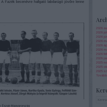
. A Fazék becenévre hallgató labdarúgó jövőre lenne
Arc
2026 au
2026 júl
2026 jú
2026 m
2026 ápr
2026 má
2026 fe
2026 ja
2025 n
2025 ok
2025 s
Tovább
Ker
ó: Észak-Magyarország