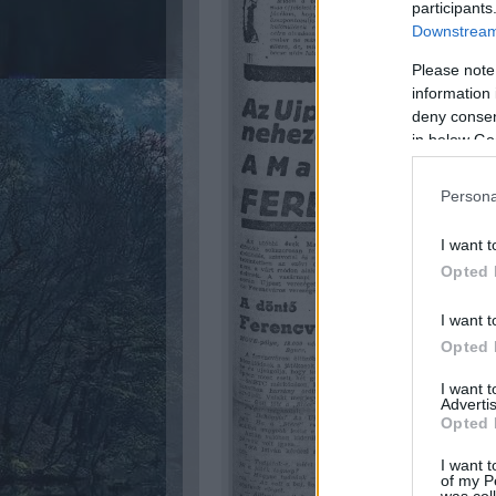
participants
Downstream 
Please note
information 
deny consent
in below Go
Persona
I want t
Opted 
I want t
Opted 
I want 
Advertis
Opted 
I want t
of my P
was col