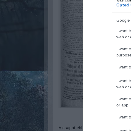
Opted 
Google 
I want t
web or d
I want t
purpose
I want 
I want t
web or d
I want t
or app.
I want t
A csapat ebben az összeállításban lép
I want t