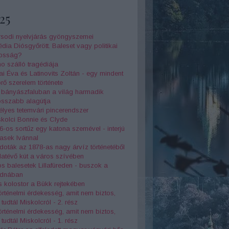
25
rsodi nyelvjárás gyöngyszemei
dia Diósgyőrött. Baleset vagy politikai
kosság?
o szálló tragédiája
ai Éva és Latinovits Zoltán - egy mindent
rő szerelem története
s bányászfaluban a világ harmadik
osszabb alagútja
télyes tetemvári pincerendszer
kolci Bonnie és Clyde
6-os sortűz egy katona szemével - interjú
asek Ivánnal
oták az 1878-as nagy árvíz történetéből
atévő kút a város szívében
s balesetek Lillafüreden - buszok a
dnában
 kolostor a Bükk rejtekében
örténelmi érdekesség, amit nem biztos,
tudtál Miskolcról - 2. rész
örténelmi érdekesség, amit nem biztos,
tudtál Miskolcról - 1. rész