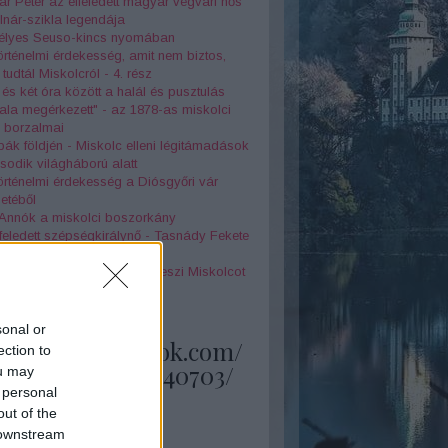
r Péter az elfeledett magyar végvári hős
nár-szikla legendája
jtélyes Seuso-kincs nyomában
örténelmi érdekesség, amit nem biztos,
tudtál Miskolcról - 4. rész
 és két óra között a halál és pusztulás
la megérkezett" - az 1878-as miskolci
z borzalmai
k földjén - Miskolc elleni légitámadások
odik világháború alatt
örténelmi érdekesség a Diósgyőri vár
netéből
 Annók a miskolci boszorkány
feledett szépségkirálynő - Tasnády Fekete
 története
olog, amely különlegessé teszi Miskolcot
skolci kocsonya legendája
sonal or
s://www.facebook.com/
ection to
ups/1483451408340703/
ou may
 personal
out of the
 downstream