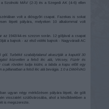
, a Szolnoki MÁV (2-3) és a Szegedi AK (4-6) ellen
zériában volt a diósgyőri csapat. Fazekas is sokat
ésen lépett pályára, melyeken 10 alkalommal volt
ár az 1943/44-es szezon során. 12 góljával a csapat
 gólját a bajnok - az első vidéki bajnok - Nagyváradi AC
 gól. Turbékit szabálytalanul akasztják a kaputól 30
rúgást közvetlen a felső léc alá, Vécsey, Füzér és
csak röviden tudja kiütni, a labda a kapu előtt egy
n a pillanatban a felső léc alá bevágja. 1:0 a DiMÁVAG
gban ugyan négy mérkőzésen pályára lépett, de gólt
én visszatért szülővárosába, ahol a későbbiekben a
ét is megszerezte.