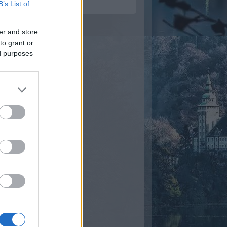
B’s List of
er and store
to grant or
ed purposes