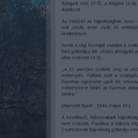
Szegedi VSE (7-2), a Kispest (3-3)
duplázott.
Az 1942/43-as bajnokságban rossz s
volt sérült, ezért csak 16 mérkőz
eredményes.
Ismét a régi formáját mutatta a csat
házi gólkirálya lett. Utolsó diósgyőri
ellen szerezte (4-3).
,,A 15. percben születik meg az első
méternyire. Felföldi íveli a szabad
Fazekas egyszerre ugrik fel, Vécsey 
méternyire ér földet, de Fazekas abba
javára."
(Nemzeti Sport - 1944. május 15.)
A következő, félbeszakadt bajnoksá
nem szerzett. Fazekas a háború vég
Csehszlovák bajnokság gólkirályi cím