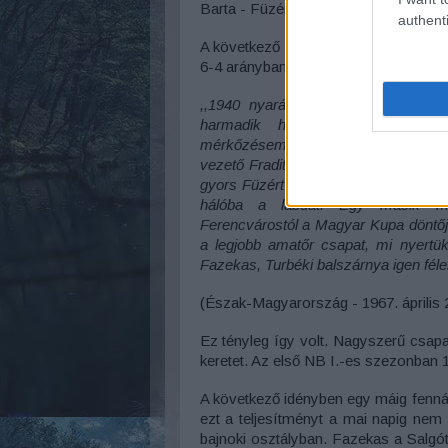
Barta - Füzér, Berecz, Fazekas, Bar
authenti
A következő találkozón idegenben jav
6-4 arányban. A siker alkalmával Faz
,,1940 nyarán bekerültünk az NB 
harmadik helyen tanyáztunk, vé
mérkőzésemet a Ferencváros ellen 
vezető Fradit az Üllői úti pályán győz
gyors Füzért kiugratnom. Elfutott a f
hálóba a labdát. Egy másik m
Ferencvárostól a Magyar Kupa döntő
a legjobb amatőr csapat, mi nyert
Fazekas, Turbéki balszárnya igen félel
(Észak-Magyarország - 1967. április 
Ez tényleg így volt. Nagyszerű csapa
keretet. Az első NB I.-es szezonban 1
A következő idényben egy máig fennálló
ezt a teljesítményt a mai napig nem 
bajnoki osztályban. Fazekas a Salgót