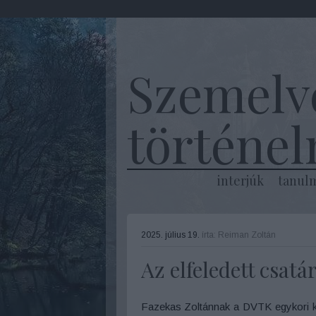
Szemelv
történe
interjúk
tanul
2025. július 19.
írta:
Reiman Zoltán
Az elfeledett csatá
Fazekas Zoltánnak a DVTK egykori kit