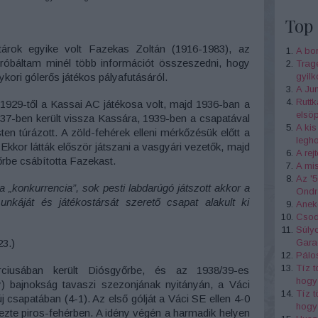
Top 
árok egyike volt Fazekas Zoltán (1916-1983), az
A bo
próbáltam minél több információt összeszedni, hogy
Tragé
gyil
ori gólerős játékos pályafutásáról.
A Jun
Ruttk
1929-től a Kassai AC játékosa volt, majd 1936-ban a
elsöp
1937-ben került vissza Kassára, 1939-ben a csapatával
A ki
 túrázott. A zöld-fehérek elleni mérkőzésük előtt a
legh
Ekkor látták először játszani a vasgyári vezetők, majd
A rej
rbe csábította Fazekast.
A mis
Az '5
 „konkurrencia”, sok pesti labdarúgó játszott akkor a
Ondr
nkáját és játékostársát szerető csapat alakult ki
Anekd
Csod
Súlyo
Gara
23.)
Pálos
Tíz t
ciusában került Diósgyőrbe, és az 1938/39-es
hogy 
) bajnokság tavaszi szezonjának nyitányán, a Váci
Tíz t
 csapatában (4-1). Az első gólját a Váci SE ellen 4-0
hogy 
te piros-fehérben. A idény végén a harmadik helyen