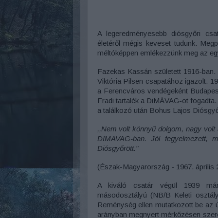
A legeredményesebb diósgyőri csat
életéről mégis keveset tudunk. Meg
méltóképpen emlékezzünk meg az egyk
Fazekas Kassán született 1916-ban. 
Viktória Pilsen csapatához igazolt. 
a Ferencváros vendégeként Budapesten
Fradi tartalék a DiMÁVAG-ot fogadta. 
a találkozó után Bohus Lajos Diósgyő
,,Nem volt könnyű dolgom, nagy volt a
DIMAVAG-ban. Jól fegyelmezett, mu
Diósgyőrött."
(Észak-Magyarország - 1967. április 
A kiváló csatár végül 1939 már
másodosztályú (NB/B Keleti osztály
Reménység ellen mutatkozott be az új
arányban megnyert mérkőzésen szerez