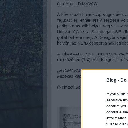
ért célba a DiMÁVAG.
A következő bajnokság végeztével a 
feljutást és ennek aktív részese volt
pedig a második helyen végzett az NB
Ungvári AC és a Salgótarjáni SE el
góllal terhelte meg. A Diósgyőr végül
helyén, az NB/B csoportjainak legjobb
A DiMÁVAG 1940. augusztus 25-én 
mérkőzésen (3-4). Az első gólt ki má
,,A DiMAVAG a következő percben szép
Fazekas kapja a labdát és Korányi kísé
Blog -
Do 
(Nemzeti Sport - 1940. augusztus 26.
If you wish 
sensitive in
confirm you
continue se
information 
further disc