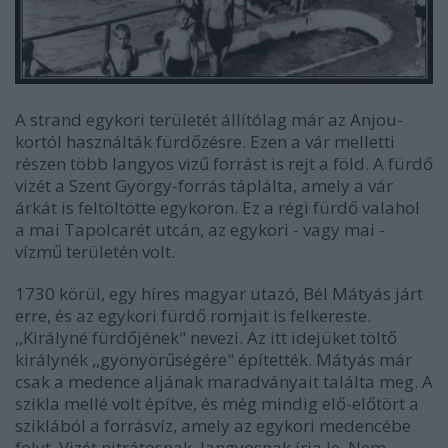
A strand egykori területét állítólag már az Anjou-
kortól használták fürdőzésre. Ezen a vár melletti
részen több langyos vizű forrást is rejt a föld. A fürdő
vizét a Szent György-forrás táplálta, amely a vár
árkát is feltöltötte egykoron. Ez a régi fürdő valahol
a mai Tapolcarét utcán, az egykori - vagy mai -
vízmű területén volt.
1730 körül, egy híres magyar utazó, Bél Mátyás járt
erre, és az egykori fürdő romjait is felkereste.
,,Királyné fürdőjének" nevezi. Az itt idejüket töltő
királynék ,,gyönyörűségére" építették. Mátyás már
csak a medence aljának maradványait találta meg. A
szikla mellé volt építve, és még mindig elő-előtört a
sziklából a forrásvíz, amely az egykori medencébe
folyt. Vizét nitrátosnak, langyosnak írja le. Nem