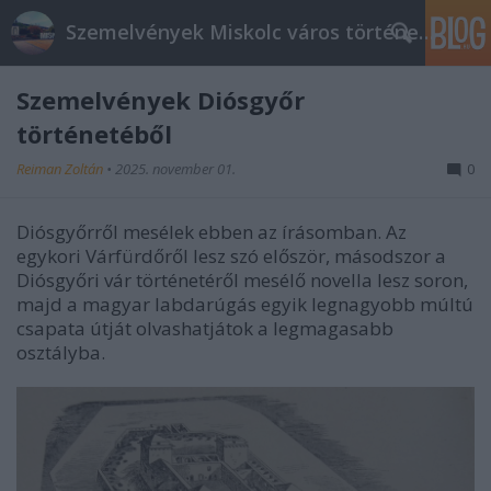
Szemelvények Miskolc város történelméből
Szemelvények Diósgyőr
történetéből
Reiman Zoltán
•
2025. november 01.
0
Diósgyőrről mesélek ebben az írásomban. Az
egykori Várfürdőről lesz szó először, másodszor a
Diósgyőri vár történetéről mesélő novella lesz soron,
majd a magyar labdarúgás egyik legnagyobb múltú
csapata útját olvashatjátok a legmagasabb
osztályba.