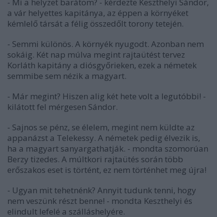
- Mi a helyzet barátom? - kérdezte Keszthelyi Sándor,
a vár helyettes kapitánya, az éppen a környéket
kémlelő társát a félig összedőlt torony tetején.
- Semmi különös. A környék nyugodt. Azonban nem
sokáig. Két nap múlva megint rajtaütést tervez
Korláth kapitány a diósgyőrieken, ezek a németek
semmibe sem nézik a magyart.
- Már megint? Hiszen alig két hete volt a legutóbbi! -
kilátott fel mérgesen Sándor.
- Sajnos se pénz, se élelem, megint nem küldte az
appanázst a Telekessy. A németek pedig élvezik is,
ha a magyart sanyargathatják. - mondta szomorúan
Berzy tizedes. A múltkori rajtaütés során több
erőszakos eset is történt, ez nem történhet meg újra!
- Ugyan mit tehetnénk? Annyit tudunk tenni, hogy
nem veszünk részt benne! - mondta Keszthelyi és
elindult lefelé a szálláshelyére.