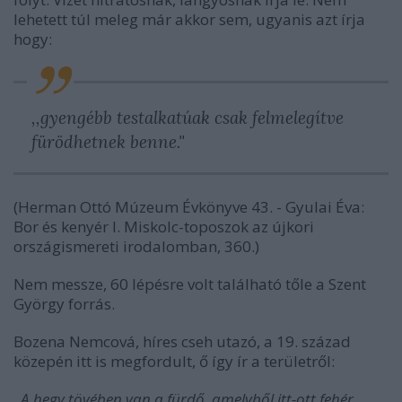
lehetett túl meleg már akkor sem, ugyanis azt írja
hogy:
,,gyengébb testalkatúak csak felmelegítve
fürödhetnek benne."
(Herman Ottó Múzeum Évkönyve 43. - Gyulai Éva:
Bor és kenyér I. Miskolc-toposzok az újkori
országismereti irodalomban, 360.)
Nem messze, 60 lépésre volt található tőle a Szent
György forrás.
Bozena Nemcová, híres cseh utazó, a 19. század
közepén itt is megfordult, ő így ír a területről:
,,A hegy tövében van a fürdő, amelyből itt-ott fehér