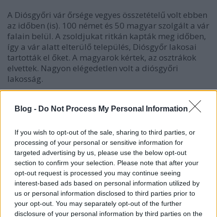
A Diósgyőri vár őrsége vegyes összetételű volt ebben
az időben (is). 100 német és 50 magyar szolgált a vár
falain belül. A zsoldjukat ritkán kapták meg időben,
így a vár alatt elterülő település, Diósgyőr lakosai
tartották el őket. A magyarok kértek, az osztrákok
elvettek. Nagyon elégedetlen volt a diósgyőri
lakosság.
1673-ban Krajczár Péter gyalog kapitány
"vezetésével" egy bujdosó kuruc csapat érkezett a
Blog -
Do Not Process My Personal Information
vidékre - Szuhay Mátyás egykori katonái -, akik a
Györkénél elszenvedett vereség után a szökevények
If you wish to opt-out of the sale, sharing to third parties, or
életét élték. Haza nem mehettek, hiszen előtte a
processing of your personal or sensitive information for
császári seregben szolgáltak, azonnali kivégzés
targeted advertising by us, please use the below opt-out
jutott volna nekik osztályrészül.
section to confirm your selection. Please note that after your
opt-out request is processed you may continue seeing
Nem örült Diósgyőr lakossága az újonnan
interest-based ads based on personal information utilized by
érkezőknek, azonban a panaszaikat megosztották
us or personal information disclosed to third parties prior to
velük. A falu öregjeivel sokat beszélgetett a négy
your opt-out. You may separately opt-out of the further
disclosure of your personal information by third parties on the
rebellis kuruc vezető. A fent említett Krajczár Péter,