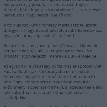
hét pap és egy jezsuita szerzetes a vár foglya
maradt, bár a fogoly szó a papokra és a szerzetesre
nem biztos, hogy helytálló jelző volt.
A tíz bujdosó kuruc mintegy másfélszáz fellázadt
diósgyőrivel együtt csatlakozott a rebellis védőkhöz,
így a vár katonasága kétszáz fölé nőtt.
Berzy tizedes meg aznap húsz jó lovassal kimenőt
kért Keszthelyitől, aki ezt engedélyezte neki. Azt
mondta, hogy vadászni mennek a Bükk erdejeibe.
Az egykori királyi kastély borzalmas állapotban volt.
Falai omladoztak, két toronyába nem lehetett
felmenni a négyből. A szobákban itt-ott már a fű
nőtt. Ennyi embert nem tudott elszállásolni az
erődítmény, éppen ezért a helyi, a lázadás mellé álló
lakosok otthon maradtak, otthon lakhattak a
családjukkal.