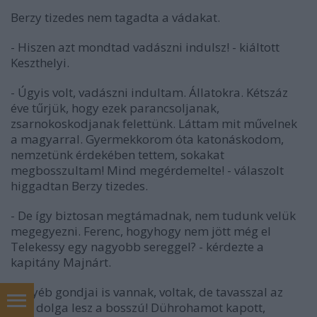
Berzy tizedes nem tagadta a vádakat.
- Hiszen azt mondtad vadászni indulsz! - kiáltott
Keszthelyi.
- Úgyis volt, vadászni indultam. Állatokra. Kétszáz
éve tűrjük, hogy ezek parancsoljanak,
zsarnokoskodjanak felettünk. Láttam mit művelnek
a magyarral. Gyermekkorom óta katonáskodom,
nemzetünk érdekében tettem, sokakat
megbosszultam! Mind megérdemelte! - válaszolt
higgadtan Berzy tizedes.
- De így biztosan megtámadnak, nem tudunk velük
megegyezni. Ferenc, hogyhogy nem jött még el
Telekessy egy nagyobb sereggel? - kérdezte a
kapitány Majnárt.
- Egyéb gondjai is vannak, voltak, de tavasszal az
első dolga lesz a bosszú! Dührohamot kapott,