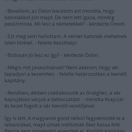
- Bevallom, az Ödön barátom azt mondta, hogy
katonákkal jön majd. De nem lett igaza, mindig
pesszimista. Mi lesz a németekkel? - kérdezte Ónodi.
- Ezt meg sem hallottam. A német katonák mehetnek
Isten hírével. - felelte Keszthelyi.
- Biztosan jó lesz ez így? - kérdezte Ödön.
- Mégis mit javasolnának? Nem akarom, hogy vér
tapadjon a kezemhez. - felelte határozottan a leendő
kapitány.
- Rendben, délben csatlakozunk az őrséghez, a vár
kapujában várjuk a bebocsátást. - mondta Krajczár
és kezet fogott a vár leendő vezetőjével.
Így is lett. A magyarok gond nélkül fegyverezték le a
labancokat, majd útnak indították őket Kassa felé.
Persze nem mindenkit engedtek el, Korláth kapitány,