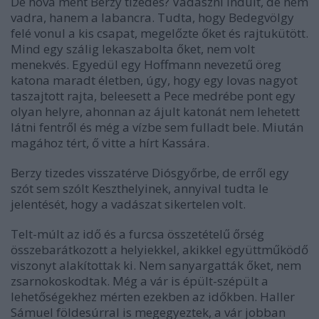
De hova ment Berzy tizedes? Vadászni indult, de nem
vadra, hanem a labancra. Tudta, hogy Bedegvölgy
felé vonul a kis csapat, megelőzte őket és rajtukütött.
Mind egy szálig lekaszabolta őket, nem volt
menekvés. Egyedül egy Hoffmann nevezetű öreg
katona maradt életben, úgy, hogy egy lovas nagyot
taszajtott rajta, beleesett a Pece medrébe pont egy
olyan helyre, ahonnan az ájult katonát nem lehetett
látni fentről és még a vízbe sem fulladt bele. Miután
magához tért, ő vitte a hírt Kassára.
Berzy tizedes visszatérve Diósgyőrbe, de erről egy
szót sem szólt Keszthelyinek, annyival tudta le
jelentését, hogy a vadászat sikertelen volt.
Telt-múlt az idő és a furcsa összetételű őrség
összebarátkozott a helyiekkel, akikkel együttműködő
viszonyt alakítottak ki. Nem sanyargatták őket, nem
zsarnokoskodtak. Még a vár is épült-szépült a
lehetőségekhez mérten ezekben az időkben. Haller
Sámuel földesúrral is megegyeztek, a vár jobban