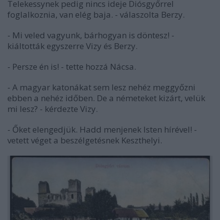
Telekessynek pedig nincs ideje Diósgyőrrel
foglalkoznia, van elég baja. - válaszolta Berzy.
- Mi veled vagyunk, bárhogyan is döntesz! -
kiáltották egyszerre Vizy és Berzy.
- Persze én is! - tette hozzá Nácsa.
- A magyar katonákat sem lesz nehéz meggyőzni
ebben a nehéz időben. De a németeket kizárt, velük
mi lesz? - kérdezte Vizy.
- Őket elengedjük. Hadd menjenek Isten hírével! -
vetett véget a beszélgetésnek Keszthelyi.