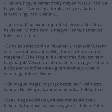
- Hallom, hogy a német őrség milyen rosszul bánik a
helyiekkel... Nem elég a török.., még ez a kutya
labanc is így bánik velünk...
- Igen, ráadásul ismét rajtaütést tervez a Korláth a
helyieken. Mintha nem is magyar lenne, német vér
folyik az ereiben...
- És ha az akció során a Rékának is baja esik? Látom
nem közömbös iránta... Meg tudná ezt bocsátani
magának? El kell foglalni a várat mielőbb, ezt nem
hagyhatjuk! Vesszen a labanc, éljen a magyar! Ebben
a zűrzavaros időben évekig birtokolhatjuk, senki
nem fogja tőlünk elvenni!
- Kik maguk mégis, hogy így beszélnek? - kérdezte
Sándor. Ha elkapnak, mindannyiunkat fellógatnak!
- Csak maga kockáztat, minket mindenképpen
felkötnek, bujdosó kurucok vagyunk. - felelte Péter.