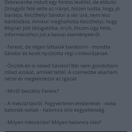
Debrecenbe indult egy fontos levéllel, de először
Diósgyőr felé vette az irányt, hiszen tudta, hogy jó
barátja, Keszthelyi Sándor a vár ura, nem lesz
bántódása. Amikor meghallotta Keszthelyi, hogy
Majnár jött látogatóba, örült, hiszen úgy hitte,
információhoz jut a kassai eseményekről.
- Ferenc, de régen láttalak barátom! - mondta
Sándor és kezét nyújtotta régi cimborájának.
- Örülök én is neked Sándor! Bár nem gondoltam
rólad azokat, amiket tettél. A szemedbe akartam
nézni és megkérdezni az igazat.
- Miről beszélsz Ferenc?
- A mészárlásról. Fegyvertelen embereket - noha
katonák voltak - halomra ölni kegyetlenség.
- Milyen mészárlás? Milyen halomra ölés?