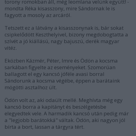
torony romokban áll, még leomlana velünk együtt! -
mondta Réka kisasszony, mire Sándornak le is
fagyott a mosoly az arcáról.
Tetszett ez a látvány a kisasszonynak is, bár sokat
csipkelődött Keszthelyivel, bizony megdobogtatta a
szívét a jó kiállású, nagy bajuszú, derék magyar
vitéz.
Eközben Kázmér, Péter, Imre és Ödön a kocsma
sarkában figyelte az eseményeket. Szomorúan
ballagott el egy kancsó jóféle avasi borral
Sándorunk a kocsma végébe, éppen a barátaink
mögötti asztalhoz ült.
Ödön volt az, aki odaült mellé. Meghívta még egy
kancsó borra a kapitányt és beszélgetésbe
elegyedtek vele. A harmadik kancsó után pedig már
a "legjobb barátokká" váltak. Ödön, aki nagyon jól
bírta a bort, lassan a tárgyra tért.