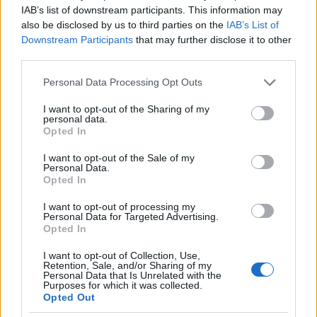
IAB’s list of downstream participants. This information may
Ónodi Kázmér hadnagy, Balla Ödön őrnagy és
also be disclosed by us to third parties on the
IAB’s List of
Tobákos Imre tizedes. Arról is beszéltek az öregek,
Downstream Participants
that may further disclose it to other
hogy az erősség magyar katonái rendes, tisztességes
third parties.
emberek.
Please note that this website/app uses one or more Google
Personal Data Processing Opt Outs
- Különösen a Keszthelyi Sándor ezredeskapitány, ő
services and may gather and store information including but
hevesi származású, de ennek ellenére nagyon
not limited to your visit or usage behaviour. You may click to
I want to opt-out of the Sharing of my
értelmes, okos és jólelkű ember! Úgy hallom a
personal data.
grant or deny consent to Google and its third-party tags to
Opted In
várban komoly feszültség van a magyar és a német
use your data for below specified purposes in below Google
őrség között. - mondta Bűti Gábor, az egyik nagy
consent section.
I want to opt-out of the Sale of my
tekintélyű öreg.
Personal Data.
Opted In
- Mi lenne, ha elfoglalnánk a várat? - kérdezte
I want to opt-out of processing my
Kázmér, mire a többiek harsány nevetésben törtek ki.
Personal Data for Targeted Advertising.
Opted In
- Hogy gondolod hadnagyom, hiszen nekünk nincs
I want to opt-out of Collection, Use,
semmink egy ilyen ostrom végrehajtásához,
Retention, Sale, and/or Sharing of my
ráadásul tízen vagyunk? - kérdezte nevetve Ödön.
Personal Data that Is Unrelated with the
Purposes for which it was collected.
Opted Out
- Hát nem is nyílt színi ostrommal, hanem csellel!