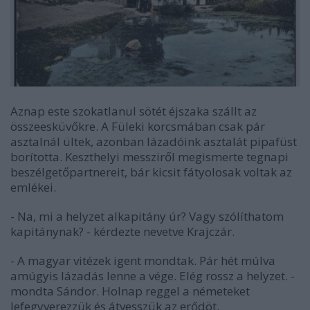
Aznap este szokatlanul sötét éjszaka szállt az
összeesküvőkre. A Füleki korcsmában csak pár
asztalnál ültek, azonban lázadóink asztalát pipafüst
borította. Keszthelyi messziről megismerte tegnapi
beszélgetőpartnereit, bár kicsit fátyolosak voltak az
emlékei.
- Na, mi a helyzet alkapitány úr? Vagy szólíthatom
kapitánynak? - kérdezte nevetve Krajczár.
- A magyar vitézek igent mondtak. Pár hét múlva
amúgyis lázadás lenne a vége. Elég rossz a helyzet. -
mondta Sándor. Holnap reggel a németeket
lefegyverezzük és átvesszük az erődöt.