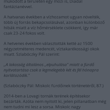
működött a területén egy mozi is, Diadal
fantázianévvel.
A hatvanas években a vízhozamot ugyan növelték,
több új forrás bekapcsolásával, azonban különböző
hibák miatt a víz hőmérséklete csökkent, így már
csak 23-24 fokos volt.
A hetvenes években választották ketté az 1500
négyzetméteres medencét, víztakarékossági okok
miatt. Szlabóczky Pál szerint:
,,A lakosság általános ,,elpuhulása" miatt a fürdő
nyitvatartása csak a legmelegebb két és fél hónapra
korlátozódik."
(Szlabóczky Pál: Miskolc fürdőinek történetéről, 87.)
2014-ben a Lovagi tornák terének építésekor
bezárták. Azóta nem nyitott ki, jelen pillanatban még
nem tudni mi lesz a sorsa. Miskolc nagy