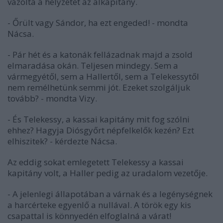
vázolta a helyzetet az alkapitány.
- Őrült vagy Sándor, ha ezt engeded! - mondta
Nácsa.
- Pár hét és a katonák fellázadnak majd a zsold
elmaradása okán. Teljesen mindegy. Sem a
vármegyétől, sem a Hallertől, sem a Telekessytől
nem remélhetünk semmi jót. Ezeket szolgáljuk
tovább? - mondta Vizy.
- És Telekessy, a kassai kapitány mit fog szólni
ehhez? Hagyja Diósgyőrt népfelkelők kezén? Ezt
elhiszitek? - kérdezte Nácsa.
Az eddig sokat emlegetett Telekessy a kassai
kapitány volt, a Haller pedig az uradalom vezetője.
- A jelenlegi állapotában a várnak és a legénységnek
a harcérteke egyenlő a nullával. A török egy kis
csapattal is könnyedén elfoglalná a várat!