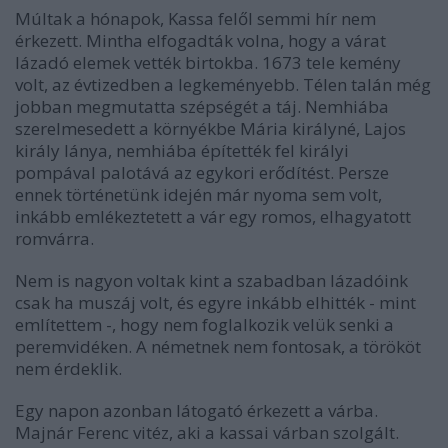
Múltak a hónapok, Kassa felől semmi hír nem
érkezett. Mintha elfogadták volna, hogy a várat
lázadó elemek vették birtokba. 1673 tele kemény
volt, az évtizedben a legkeményebb. Télen talán még
jobban megmutatta szépségét a táj. Nemhiába
szerelmesedett a környékbe Mária királyné, Lajos
király lánya, nemhiába építették fel királyi
pompával palotává az egykori erődítést. Persze
ennek történetünk idején már nyoma sem volt,
inkább emlékeztetett a vár egy romos, elhagyatott
romvárra.
Nem is nagyon voltak kint a szabadban lázadóink
csak ha muszáj volt, és egyre inkább elhitték - mint
említettem -, hogy nem foglalkozik velük senki a
peremvidéken. A németnek nem fontosak, a törököt
nem érdeklik.
Egy napon azonban látogató érkezett a várba.
Majnár Ferenc vitéz, aki a kassai várban szolgált.