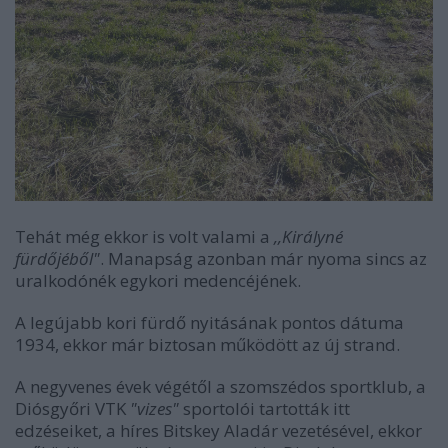
Tehát még ekkor is volt valami a
,,Királyné
fürdőjéből"
. Manapság azonban már nyoma sincs az
uralkodónék egykori medencéjének.
A legújabb kori fürdő nyitásának pontos dátuma
1934, ekkor már biztosan működött az új strand.
A negyvenes évek végétől a szomszédos sportklub, a
Diósgyőri VTK
"vizes"
sportolói tartották itt
edzéseiket, a híres Bitskey Aladár vezetésével, ekkor