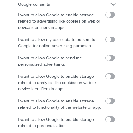
Öreg, hogy tudnánk beszélni ezzel a Keszthelyi
Google consents
kapitánnyal? - kérdezte ravasz mosollyal az arcán
Kázmér.
I want to allow Google to enable storage
related to advertising like cookies on web or
- Tudtok beszélni vele, minden este hatkor lejön a
device identifiers in apps.
várból a templom melletti Füleki korcsmába egy
körre. Talán hajlandó lesz beszélgetni, talán nem.
I want to allow my user data to be sent to
Talán elfogat benneteket, talán nem.
Google for online advertising purposes.
I want to allow Google to send me
personalized advertising.
I want to allow Google to enable storage
related to analytics like cookies on web or
device identifiers in apps.
I want to allow Google to enable storage
related to functionality of the website or app.
I want to allow Google to enable storage
related to personalization.