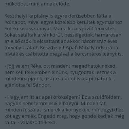
működött, mint annak előtte.
Keszthelyi kapitány is egyre derűsebben látta a
holnapot, mivel egyre közelebb kerültek egymáshoz
Füleki kisasszonnyal. Már a közös jövőt tervezték.
Sokat sétáltak a vár körül, beszélgettek, hamarosan
az első csók is elcsattant az akkor háromszáz éves
törvényfa alatt. Keszthelyit Apafi Mihály udvarába
hívták és csábította magával a korcsmáros leányt is.
- Jöjj velem Réka, ott mindent megadhatok neked,
nem kell félelemben élnünk, nyugodtak lesznek a
mindennapjaink, akár családot is alapíthatunk. -
ajánlotta fel Sándor.
- Hagyjam itt az apai örökségem? Ez a szülőföldem,
nagyon nehezemre esik elhagyni. Minden fát,
minden fűszálat ismerek a környéken, mindegyikhez
köt egy emlék. Engedd meg, hogy gondolkodjak még
rajta! - válaszolta Réka.