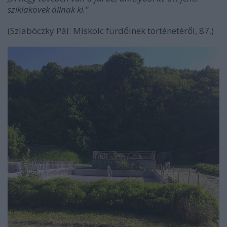
sziklakövek állnak ki."
(Szlabóczky Pál: Miskolc fürdőinek történetéről, 87.)