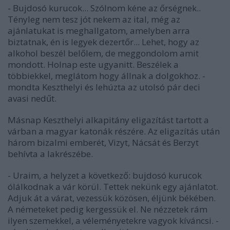
- Bujdosó kurucok... Szólnom kéne az őrségnek..
Tényleg nem tesz jót nekem az ital, még az
ajánlatukat is meghallgatom, amelyben arra
biztatnak, én is legyek dezertőr... Lehet, hogy az
alkohol beszél belőlem, de meggondolom amit
mondott. Holnap este ugyanitt. Beszélek a
többiekkel, meglátom hogy állnak a dolgokhoz. -
mondta Keszthelyi és lehúzta az utolsó pár deci
avasi nedűt.
Másnap Keszthelyi alkapitány eligazítást tartott a
várban a magyar katonák részére. Az eligazítás után
három bizalmi emberét, Vizyt, Nácsát és Berzyt
behívta a lakrészébe.
- Uraim, a helyzet a következő: bujdosó kurucok
ólálkodnak a vár körül. Tettek nekünk egy ajánlatot.
Adjuk át a várat, vezessük közösen, éljünk békében.
A németeket pedig kergessük el. Ne nézzetek rám
ilyen szemekkel, a véleményetekre vagyok kíváncsi. -