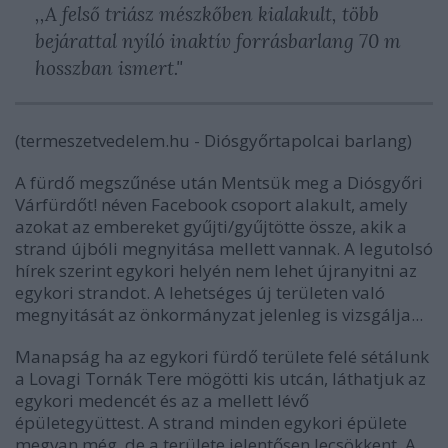
,,A felső triász mészkőben kialakult, több
bejárattal nyíló inaktív forrásbarlang 70 m
hosszban ismert."
(termeszetvedelem.hu - Diósgyőrtapolcai barlang)
A fürdő megszűnése után Mentsük meg a Diósgyőri
Várfürdőt! néven Facebook csoport alakult, amely
azokat az embereket gyűjti/gyűjtötte össze, akik a
strand újbóli megnyitása mellett vannak. A legutolsó
hírek szerint egykori helyén nem lehet újranyitni az
egykori strandot. A lehetséges új területen való
megnyitását az önkormányzat jelenleg is vizsgálja...
Manapság ha az egykori fürdő területe felé sétálunk
a Lovagi Tornák Tere mögötti kis utcán, láthatjuk az
egykori medencét és az a mellett lévő
épületegyüttest. A strand minden egykori épülete
megvan még, de a területe jelentősen lecsökkent. A