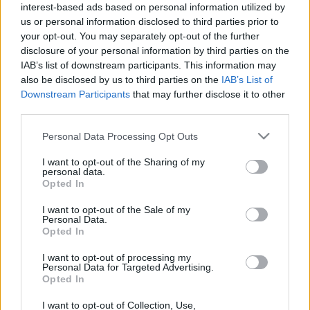
interest-based ads based on personal information utilized by
us or personal information disclosed to third parties prior to
your opt-out. You may separately opt-out of the further
disclosure of your personal information by third parties on the
IAB’s list of downstream participants. This information may
also be disclosed by us to third parties on the
IAB’s List of
Downstream Participants
that may further disclose it to other
third parties.
Please note that this website/app uses one or more Google
Personal Data Processing Opt Outs
services and may gather and store information including but
Gyilkosabb a háborúnál
not limited to your visit or usage behaviour. You may click to
I want to opt-out of the Sharing of my
personal data.
grant or deny consent to Google and its third-party tags to
Reiman Zoltán
•
2025. augusztus 23.
1
Opted In
use your data for below specified purposes in below Google
consent section.
I want to opt-out of the Sale of my
Ezúttal az emberiség egyik legpusztítóbb
Personal Data.
Opted In
járványáról írok, amely az első világháború alatt és
után tombolt a világon. Sajnos pár évvel ezelőtt
I want to opt-out of processing my
átéltünk valami hasonlót... A spanyolnátháról szól a
Personal Data for Targeted Advertising.
cikkem, utána pedig egy furcsa zsidó szokást is
Opted In
megismerhettek, amely a járvány megszüntetésére
I want to opt-out of Collection, Use,