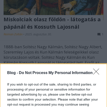
Miskolciak olasz földön - látogatás a
pápánál és Kossuth Lajosnál
Reiman Zoltán
•
2025. augusztus 30.
1
1888-ban Soltész Nagy Kálmán, Soltész Nagy Albert,
Szeremley Lajos és Kun Kálmán feleségeikkel olasz
körutazáson voltak. Soltész Nagy Kálmán és Kun
Kálmán Kossuth Lajosnál is látogatást tett. Erről az
utazásról Kun Kálmán naplót vezetett, melyet
lentebb változtatás nélkül olvashattok. Ez a napló
Blog -
Do Not Process My Personal Information
egy…
If you wish to opt-out of the sale, sharing to third parties, or
processing of your personal or sensitive information for
targeted advertising by us, please use the below opt-out
section to confirm your selection. Please note that after your
opt-out request is processed you may continue seeing