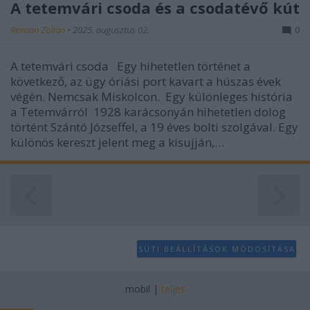
A tetemvári csoda és a csodatévő kút
Reiman Zoltán
•
2025. augusztus 02.
0
A tetemvári csoda Egy hihetetlen történet a
következő, az ügy óriási port kavart a húszas évek
végén. Nemcsak Miskolcon. Egy különleges história
a Tetemvárról 1928 karácsonyán hihetetlen dolog
történt Szántó Józseffel, a 19 éves bolti szolgával. Egy
különös kereszt jelent meg a kisujján,…
SÜTI BEÁLLÍTÁSOK MÓDOSÍTÁSA
mobil
|
teljes