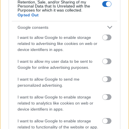
okán…
Retention, Sale, and/or Sharing of my
Personal Data that Is Unrelated with the
Purposes for which it was collected.
Opted Out
Google consents
I want to allow Google to enable storage
related to advertising like cookies on web or
device identifiers in apps.
I want to allow my user data to be sent to
Google for online advertising purposes.
I want to allow Google to send me
personalized advertising.
I want to allow Google to enable storage
Könnyű szárnyakat adjatok
related to analytics like cookies on web or
device identifiers in apps.
Reiman Zoltán
•
2025. augusztus 16.
0
I want to allow Google to enable storage
Nagy örömömre szolgál, hogy Balla Riana Emma
related to functionality of the website or app.