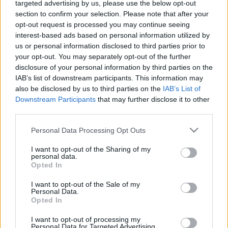
targeted advertising by us, please use the below opt-out
section to confirm your selection. Please note that after your
opt-out request is processed you may continue seeing
interest-based ads based on personal information utilized by
A Csupros Mária és az Irgalmas
us or personal information disclosed to third parties prior to
Nővérek
your opt-out. You may separately opt-out of the further
disclosure of your personal information by third parties on the
Reiman Zoltán
•
2026. április 11.
0
IAB’s list of downstream participants. This information may
also be disclosed by us to third parties on the
IAB’s List of
Ezúttal két történettel érkeztem. A „Csupros Mária”
Downstream Participants
that may further disclose it to other
históriája sokak számára ismerősen cseng, az
third parties.
Irgalmas nővérek múltja azonban már kevesebb
Please note that this website/app uses one or more Google
Personal Data Processing Opt Outs
figyelmet kapott. És ha még azt is hozzáteszem, hogy
services and may gather and store information including but
ez a Fráter nem az a Fráter – nos, innen kezd igazán
not limited to your visit or usage behaviour. You may click to
I want to opt-out of the Sharing of my
érdekessé válni a történet. Forrás: Dobrossy…
personal data.
grant or deny consent to Google and its third-party tags to
Opted In
use your data for below specified purposes in below Google
consent section.
I want to opt-out of the Sale of my
Personal Data.
Opted In
I want to opt-out of processing my
Personal Data for Targeted Advertising.