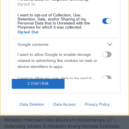
Opted In
I want to opt-out of Collection, Use,
Retention, Sale, and/or Sharing of my
Personal Data that Is Unrelated with the
Purposes for which it was collected.
Opted Out
Google consents
I want to allow Google to enable storage
Dicsőség és pusztulás – két történet
related to advertising like cookies on web or
device identifiers in apps.
Miskolc múltjából
I want to allow my user data to be sent to
Reiman Zoltán
•
2026. április 04.
0
CONFIRM
Google for online advertising purposes.
A Miskolci Holding együttműködésével egy izgalmas
I want to allow Google to send me
projekt van készülőben: szeretnénk közelebb hozni a
personalized advertising.
Data Deletion
Data Access
Privacy Policy
miskolci főutca épületeinek történetét a város
lakóihoz és az ide érkező turistákhoz. Forrás: A
I want to allow Google to enable storage
Miskolci Herman Ottó Múzeum Közleményei 27. -
related to analytics like cookies on web or
Dobrossy István: A miskolci Arany Korona Szálloda…
device identifiers in apps.