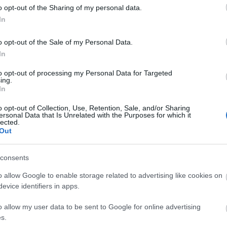
o opt-out of the Sharing of my personal data.
Top 
In
A bo
o opt-out of the Sale of my Personal Data.
Tragé
In
gyil
A Jun
to opt-out of processing my Personal Data for Targeted
Ruttk
ing.
elsöp
In
A ki
legh
o opt-out of Collection, Use, Retention, Sale, and/or Sharing
A rej
ersonal Data that Is Unrelated with the Purposes for which it
A mis
lected.
Az '5
Out
Ondr
Anekd
Csod
consents
Súlyo
Gara
o allow Google to enable storage related to advertising like cookies on
Pálos
evice identifiers in apps.
Tíz t
hogy 
o allow my user data to be sent to Google for online advertising
Tíz t
s.
hogy 