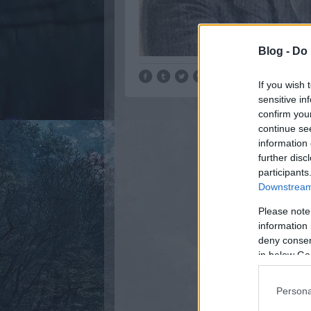
Blog -
Do 
If you wish 
sensitive in
confirm you
continue se
information 
further disc
participants
Downstream 
Please note
information 
deny consent
in below Go
Persona