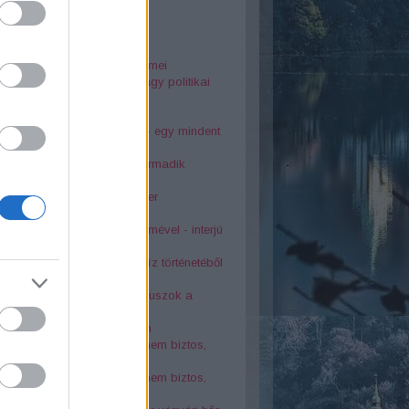
25
rsodi nyelvjárás gyöngyszemei
dia Diósgyőrött. Baleset vagy politikai
kosság?
o szálló tragédiája
ai Éva és Latinovits Zoltán - egy mindent
rő szerelem története
s bányászfaluban a világ harmadik
osszabb alagútja
télyes tetemvári pincerendszer
kolci Bonnie és Clyde
6-os sortűz egy katona szemével - interjú
asek Ivánnal
oták az 1878-as nagy árvíz történetéből
atévő kút a város szívében
s balesetek Lillafüreden - buszok a
dnában
 kolostor a Bükk rejtekében
örténelmi érdekesség, amit nem biztos,
tudtál Miskolcról - 2. rész
örténelmi érdekesség, amit nem biztos,
tudtál Miskolcról - 1. rész