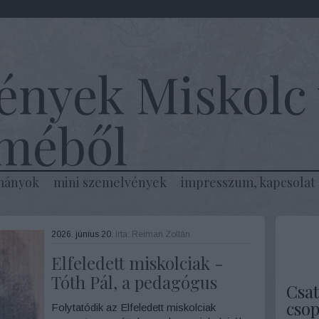
ények Miskolc 
lméből
mányok
mini szemelvények
impresszum, kapcsolat
2026. június 20.
írta:
Reiman Zoltán
Elfeledett miskolciak -
Tóth Pál, a pedagógus
Csat
csop
Folytatódik az Elfeledett miskolciak