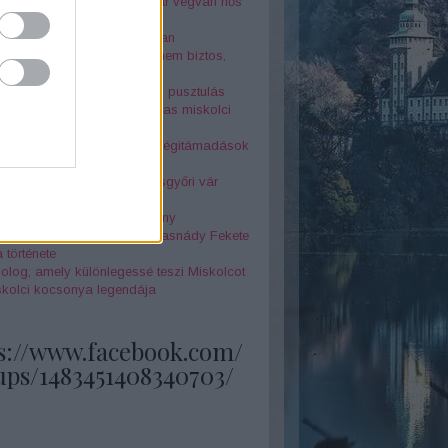
r Péter az elfeledett magyar végvári hős
nár-szikla legendája
jtélyes Seuso-kincs nyomában
örténelmi érdekesség, amit nem biztos,
tudtál Miskolcról - 4. rész
 és két óra között a halál és pusztulás
la megérkezett" - az 1878-as miskolci
z borzalmai
k földjén - Miskolc elleni légitámadások
odik világháború alatt
örténelmi érdekesség a Diósgyőri vár
netéből
 Annók a miskolci boszorkány
feledett szépségkirálynő - Tasnády Fekete
 története
olog, amely különlegessé teszi Miskolcot
skolci kocsonya legendája
s://www.facebook.com/
ups/1483451408340703/