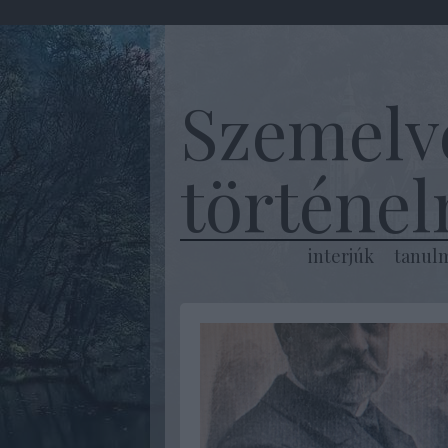
Szemelv
történe
interjúk
tanul