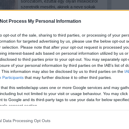
sorozatom, ezúttal egy olyan miskolciról
szeretnék mesélni, akinek a neve sokak
számára ismerősen csenghet, de az élete
és munkássága ma már kevésbé ismert.
Not Process My Personal Information
Arc
Tóth Pál tanár, iskolaigazgató, újságíró,
költő és tankönyvíró volt, a 19. század
Szólj hozzá!
Tovább
2026 au
to opt-out of the sale, sharing to third parties, or processing of your per
végi Miskolc egyik…
2026 júl
formation for targeted advertising by us, please use the below opt-out s
2026 jú
r selection. Please note that after your opt-out request is processed y
2026 m
eing interest-based ads based on personal information utilized by us or
2026 ápr
disclosed to third parties prior to your opt-out. You may separately opt-
2026 má
2026 fe
losure of your personal information by third parties on the IAB’s list of
2026 ja
. This information may also be disclosed by us to third parties on the
IA
2025 n
Participants
that may further disclose it to other third parties.
2025 ok
2025 s
 that this website/app uses one or more Google services and may gath
Tovább
including but not limited to your visit or usage behaviour. You may click 
 to Google and its third-party tags to use your data for below specifi
ogle consent section.
Ker
l Data Processing Opt Outs