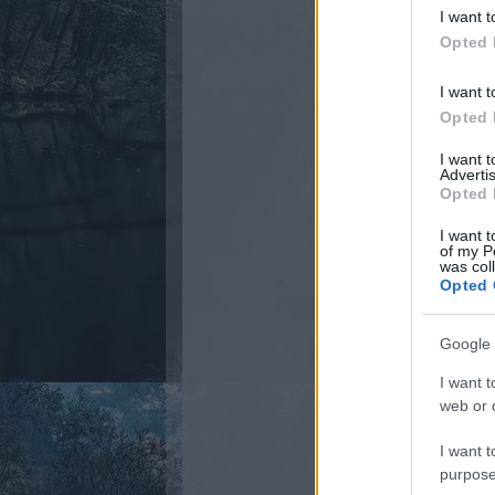
I want t
Opted 
I want t
Opted 
I want 
Advertis
Opted 
I want t
of my P
was col
Opted 
Google 
I want t
web or d
I want t
purpose