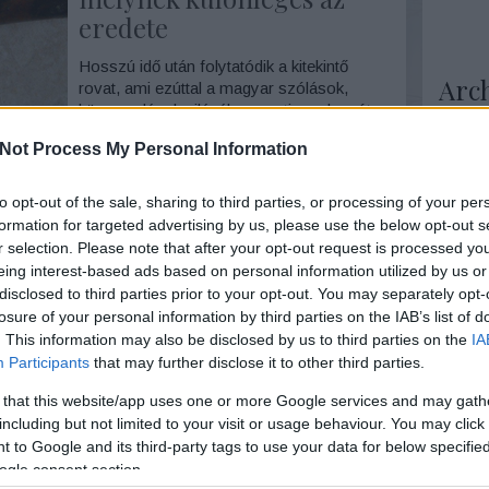
eredete
Hosszú idő után folytatódik a kitekintő
Arc
rovat, ami ezúttal a magyar szólások,
közmondások világába vezeti az olvasót.
2026 au
Vajon tudjuk, hogy azok a napi
Not Process My Personal Information
2026 júl
bölcseletek, melyeket olyan sokszor
2026 jú
használunk mit jelentenek valójában?
Szólj hozzá!
Tovább
2026 m
Elsőre tizenötöt gyűjtöttem ezekből az
to opt-out of the sale, sharing to third parties, or processing of your per
2026 ápr
érdekességekből. Íme, a…
formation for targeted advertising by us, please use the below opt-out s
2026 má
2026 fe
r selection. Please note that after your opt-out request is processed y
2026 ja
eing interest-based ads based on personal information utilized by us or
2024. október 19.
írta:
Reiman Zoltán
2025 n
disclosed to third parties prior to your opt-out. You may separately opt-
2025 ok
Három legendás magyar
losure of your personal information by third parties on the IAB’s list of
2025 s
. This information may also be disclosed by us to third parties on the
IA
törökverő története
Tovább
Participants
that may further disclose it to other third parties.
Folytatódik a Kitekintő rovatom. Három a
 that this website/app uses one or more Google services and may gath
Ker
legnagyobbak közül. Három nagy magyar
including but not limited to your visit or usage behaviour. You may click 
hadvezér életéről olvashattok a mai
 to Google and its third-party tags to use your data for below specifi
írásomban. Három korszakban éltek, két
ogle consent section.
dolog volt bennük közös: a zsenialitás és