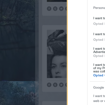
Persona
I want t
Opted 
I want t
Opted 
I want 
Advertis
Opted 
I want t
of my P
was col
Opted 
Google 
I want t
web or d