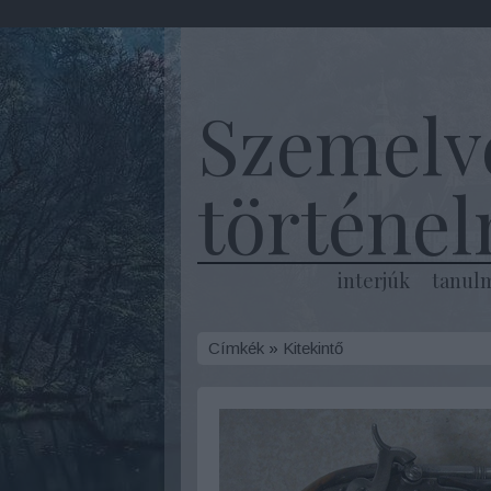
Szemelv
történe
interjúk
tanul
Címkék
»
Kitekintő