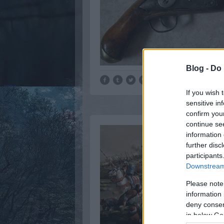
Blog -
Do 
If you wish 
sensitive in
confirm you
continue se
information 
further disc
participants
Downstream 
Please note
information 
deny consent
in below Go