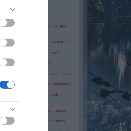
25
rsodi nyelvjárás gyöngyszemei
dia Diósgyőrött. Baleset vagy politikai
kosság?
o szálló tragédiája
ai Éva és Latinovits Zoltán - egy mindent
rő szerelem története
s bányászfaluban a világ harmadik
osszabb alagútja
télyes tetemvári pincerendszer
kolci Bonnie és Clyde
6-os sortűz egy katona szemével - interjú
asek Ivánnal
oták az 1878-as nagy árvíz történetéből
atévő kút a város szívében
s balesetek Lillafüreden - buszok a
dnában
 kolostor a Bükk rejtekében
örténelmi érdekesség, amit nem biztos,
tudtál Miskolcról - 2. rész
örténelmi érdekesség, amit nem biztos,
tudtál Miskolcról - 1. rész