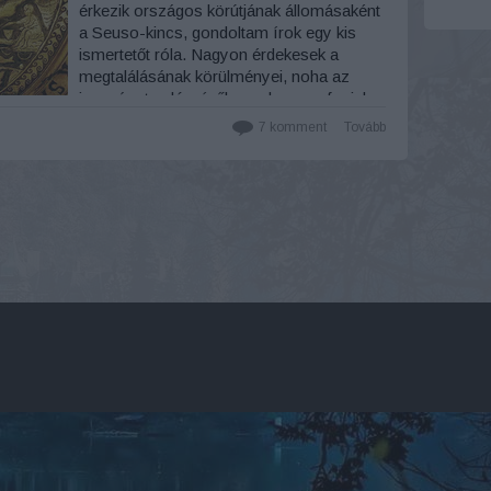
érkezik országos körútjának állomásaként
a Seuso-kincs, gondoltam írok egy kis
ismertetőt róla. Nagyon érdekesek a
megtalálásának körülményei, noha az
igazságot valószínűleg soha nem fogjuk
megtudni mikéntjéről. A kincs maga
7
komment
Tovább
páratlan lelet a római kori Európából a…