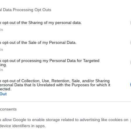
a hazaszeretet. A kép illusztráció, a lent
Top 
említett hőseink közül egyik sem található
l Data Processing Opt Outs
Szólj hozzá!
Tovább
rajta.…
A bo
o opt-out of the Sharing of my personal data.
Tragé
In
gyil
A Jun
2020. június 30.
írta:
Reiman Zoltán
Ruttk
o opt-out of the Sale of my Personal Data.
elsöp
Beck Vilma, a
In
A ki
szabadságharc után
legh
to opt-out of processing my Personal Data for Targeted
A rej
híressé vált kémnő élete
ing.
A mis
In
Az '5
Beck Vilma történetét úgy ismertem meg,
Ondr
o opt-out of Collection, Use, Retention, Sale, and/or Sharing
hogy Dobrossy István írt róla az egyik
Anekd
ersonal Data that Is Unrelated with the Purposes for which it
könyvében. Illetve nem is írt, hanem
lected.
Csod
Out
idézett tőle, róla. Azt is említette: egy
Súlyo
miskolci tanár fordította le angol nyelven a
Gara
Pálos
szabadságharcról és a saját kalandjairól írt
Szólj hozzá!
Tovább
consents
Tíz t
memoárját, 1901-ben. Beck saját
hogy 
bevallása szerint…
o allow Google to enable storage related to advertising like cookies on
Tíz t
evice identifiers in apps.
hogy 