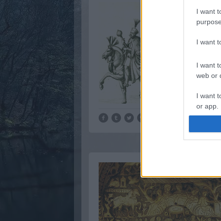
I want t
purpose
I want 
I want t
web or d
I want t
or app.
I want t
I want t
authenti