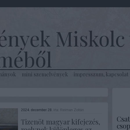
ények Miskolc 
lméből
mányok
mini szemelvények
impresszum, kapcsolat
2024. december 28.
írta:
Reiman Zoltán
Csat
Tizenöt magyar kifejezés,
csop
melynek különleges az